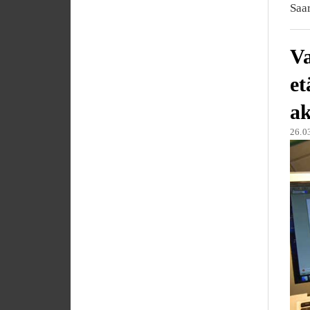
Saa
Va
et
ak
26.0