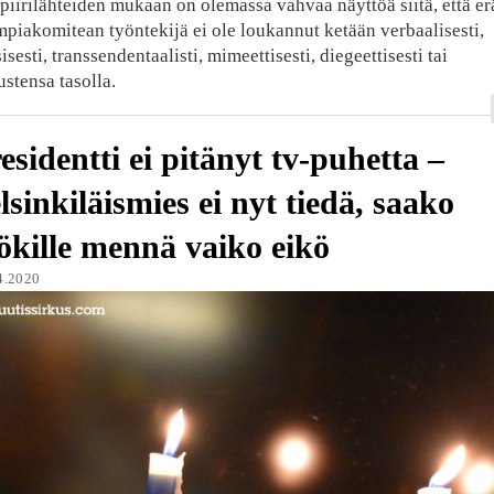
piirilähteiden mukaan on olemassa vahvaa näyttöä siitä, että er
piakomitean työntekijä ei ole loukannut ketään verbaalisesti,
isesti, transsendentaalisti, mimeettisesti, diegeettisesti tai
ustensa tasolla.
esidentti ei pitänyt tv-puhetta –
lsinkiläismies ei nyt tiedä, saako
kille mennä vaiko eikö
4.2020