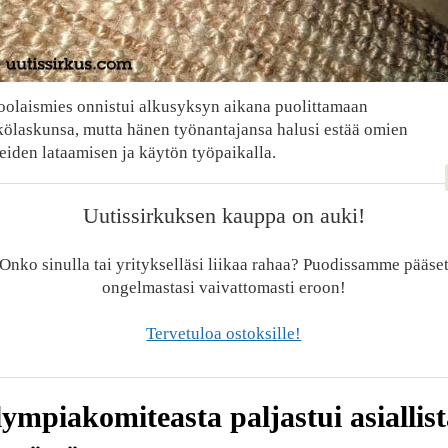
oolaismies onnistui alkusyksyn aikana puolittamaan
kölaskunsa, mutta hänen työnantajansa halusi estää omien
teiden lataamisen ja käytön työpaikalla.
Uutissirkuksen kauppa on auki!
Onko sinulla tai yritykselläsi liikaa rahaa? Puodissamme pääse
ongelmastasi vaivattomasti eroon!
Tervetuloa ostoksille!
ympiakomiteasta paljastui asiallist