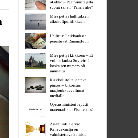
otsikko – Päätoimittajalta
suorat sanat: ”Paha virhe”
Mies pettyi hallituksen
n
alkoholipolitiikkaan
Hallitus: Leikkaukset
perustuvat Raamattuun
Mies pettyi kirkkoon – Ei
voinut laulaa Suvivirttä,
koska sen numero oli
muutettu
Kiekkoliitolta jäätävä
päätös – Ulkoistaa
maajoukkuevalinnat
medialle
Opetusministeri reputti
matematiikan Pisa-testissä
Asiantuntija-arvio:
Kanada-malja on
valmistettava kumista