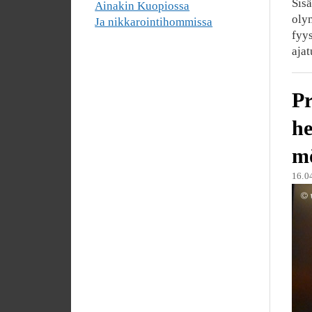
Sisä
Ainakin Kuopiossa
olym
Ja nikkarointihommissa
fyys
ajat
Pr
he
mö
16.0