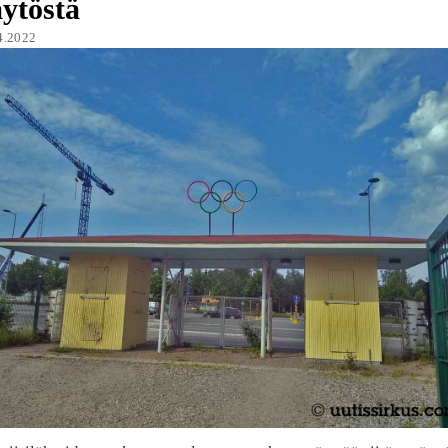
ytöstä
4.2022