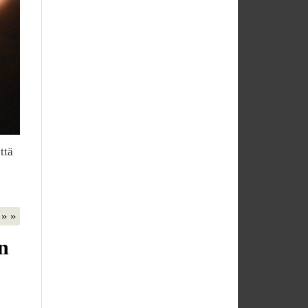
ttä
» »
n