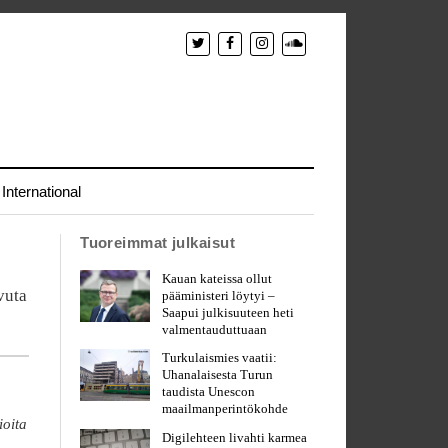
International
Tuoreimmat julkaisut
Kauan kateissa ollut
avuta
pääministeri löytyi –
Saapui julkisuuteen heti
valmentauduttuaan
Turkulaismies vaatii:
Uhanalaisesta Turun
taudista Unescon
maailmanperintökohde
ioita
Digilehteen livahti karmea