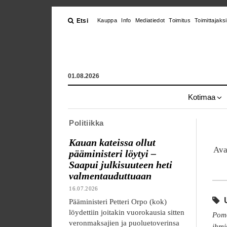
Etsi
Kauppa
Info
Mediatiedot
Toimitus
Toimittajaksi
01.08.2026
Kotimaa
Politiikka
Kauan kateissa ollut
Ava
pääministeri löytyi –
Saapui julkisuuteen heti
valmentauduttuaan
16.07.2026
U
Pääministeri Petteri Orpo (kok)
löydettiin joitakin vuorokausia sitten
Pomo
veronmaksajien ja puoluetoverinsa
ihmi