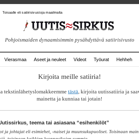
Toisaalle eli satiirisivustoja maailmalta
Pohjoismaiden dynaamisimmin pysähdyttävä satiirisivusto
Vierasmaa
Aseet ja neuleet
Videot
Työurat
Hehheh
Kirjoita meille satiiria!
a tekstinlähetyslomakkeemme
tästä
, kirjoita uutissatiiria ja sa
mainetta ja kunniaa tai jotain!
utissirkus, teema tai asiasana “esihenkilöt”
t ja johtajat eli esimiehet, -naiset ja muunsukupuoliset. Toisinaan main
siä, toisinaan kaikkien luonnevikojen summia.