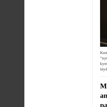
Kun 
”nyt
kym
täyd
Mi
an
pa