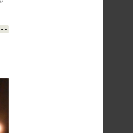
äs
» »