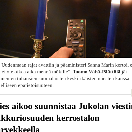
Uudenmaan rajat avattiin ja pääministeri Sanna Marin kertoi, e
 ei ole oikea aika mennä mökille”,
Tuomo Vähä-Päättölä
jäi
menien tuhansien suomalaisten keski-ikäisten miesten kanssa
elliseen epätietoisuuteen.
es aikoo suunnistaa Jukolan viesti
kkuriosuuden kerrostalon
rvekkeella