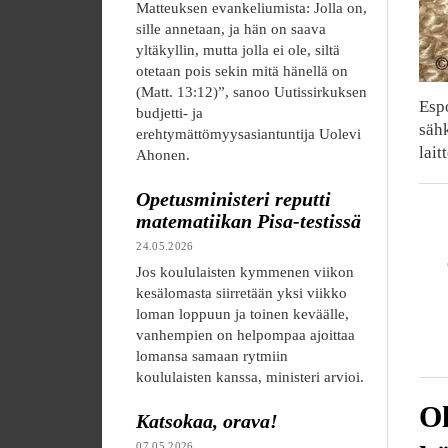
Matteuksen evankeliumista: Jolla on,
sille annetaan, ja hän on saava
yltäkyllin, mutta jolla ei ole, siltä
otetaan pois sekin mitä hänellä on
(Matt. 13:12)”, sanoo Uutissirkuksen
Esp
budjetti- ja
säh
erehtymättömyysasiantuntija Uolevi
lait
Ahonen.
Opetusministeri reputti
matematiikan Pisa-testissä
24.05.2026
Jos koululaisten kymmenen viikon
kesälomasta siirretään yksi viikko
loman loppuun ja toinen keväälle,
vanhempien on helpompaa ajoittaa
lomansa samaan rytmiin
koululaisten kanssa, ministeri arvioi.
Ol
Katsokaa, orava!
07.05.2026