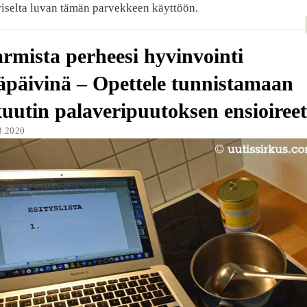
riselta luvan tämän parvekkeen käyttöön.
rmista perheesi hyvinvointi
äpäivinä – Opettele tunnistamaan
uutin palaveripuutoksen ensioireet
3.2020