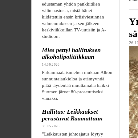
edustaman yhtiön pankkitilien
välimaastosta, mistä hänet
kiidätettiin ensin kriisiviestinnän
Yr
valmennukseen ja sen jälkeen
keskiviikkoillan TV-uutisiin ja A-
sä
studioon.
26.1
Mies pettyi hallituksen
alkoholipolitiikkaan
14.06.2026
Pirkanmaalaismiehen mukaan Alkon
sunnuntaiaukioloa ja etämyyntiä
pitää täydentää muuttamalla kaikki
Suomen järvet 80-prosenttiseksi
viinaksi.
Hallitus: Leikkaukset
perustuvat Raamattuun
31.05.2026
”Leikkausten johtoajatus löytyy