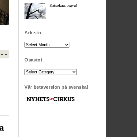
Katsokaa, orava!
Arkisto
Arkisto
» »
Osastot
Osastot
t
Vår betaversion på svenska!
a