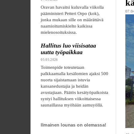
kä
Oravan havaitsi kuluvalla viikolla
07.0
pääministeri Petteri Orpo (kok),
jonka mukaan sille on määrättävä
naamioitumiskielto kaikissa
mielenosoituksissa.
Hallitus luo viisisataa
uutta työpaikkaa
05.05.2026
Toimenpide toteutetaan
palkkaamalla kesälomien ajaksi 500
nuorta sijaistamaan istuvia
kansanedustajia ja heidän
avustajiaan. Päätös kesätyöpaikoista
syntyi hallituksen viikoittaisessa
saunaillassa myöhään aamuyöllä.
Ilmainen lounas on olemassa!