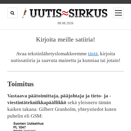
open
menu
08.08.2026
Kirjoita meille satiiria!
Avaa tekstinlähetyslomakkeemme
tästä
, kirjoita
uutissatiiria ja saavuta mainetta ja kunniaa tai jotain!
Toimitus
Vastaava päätoimittaja, pääjohtaja ja tieto- ja -
viestintätekniikkapäällikkö
sekä yleisnero tämän
kaiken takana: Gilbert Granholm, yhteystiedot kuten
puhelin eli GSM: