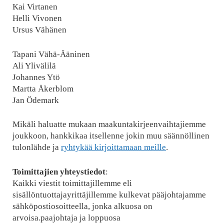
Kai Virtanen
Helli Vivonen
Ursus Vähänen
Tapani Vähä-Ääninen
Ali Ylivälilä
Johannes Ytö
Martta Åkerblom
Jan Ödemark
Mikäli haluatte mukaan maakuntakirjeenvaihtajiemme
joukkoon, hankkikaa itsellenne jokin muu säännöllinen
tulonlähde ja
ryhtykää kirjoittamaan meille
.
Toimittajien yhteystiedot
:
Kaikki viestit toimittajillemme eli
sisällöntuottajayrittäjillemme kulkevat pääjohtajamme
sähköpostiosoitteella, jonka alkuosa on
arvoisa.paajohtaja ja loppuosa