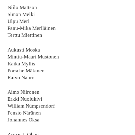
Niilo Mattson
Simon Meiki
Ulpu Meri
Panu-Mika Meriläinen
Terttu Miettinen
Aukusti Moska
Minttu-Maari Mustonen
Kaika Myllis
Porsche Mäkinen
Raivo Nauris
Aimo Niironen
Erkki Nuolukivi
William Nümpsendorf
Pensio Näränen
Johannes Oksa
Armas J. Olavi