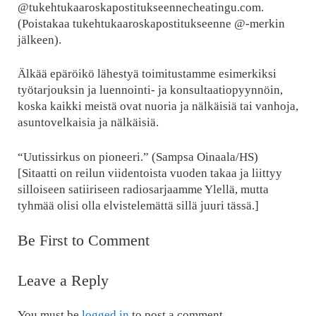
@tukehtukaaroskapostitukseennecheatingu.com.
(Poistakaa tukehtukaaroskapostitukseenne @-merkin
jälkeen).
Älkää epäröikö lähestyä toimitustamme esimerkiksi
työtarjouksin ja luennointi- ja konsultaatiopyynnöin,
koska kaikki meistä ovat nuoria ja nälkäisiä tai vanhoja,
asuntovelkaisia ja nälkäisiä.
“Uutissirkus on pioneeri.” (Sampsa Oinaala/HS)
[Sitaatti on reilun viidentoista vuoden takaa ja liittyy
silloiseen satiiriseen radiosarjaamme Ylellä, mutta
tyhmää olisi olla elvistelemättä sillä juuri tässä.]
Be First to Comment
Leave a Reply
You must be
logged in
to post a comment.