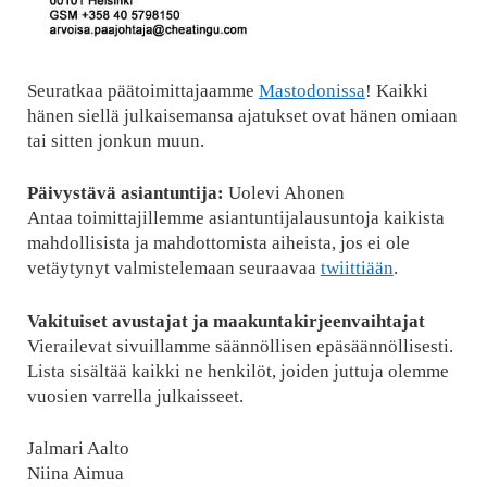
Seuratkaa päätoimittajaamme
Mastodonissa
! Kaikki
hänen siellä julkaisemansa ajatukset ovat hänen omiaan
tai sitten jonkun muun.
Päivystävä asiantuntija:
Uolevi Ahonen
Antaa toimittajillemme asiantuntijalausuntoja kaikista
mahdollisista ja mahdottomista aiheista, jos ei ole
vetäytynyt valmistelemaan seuraavaa
twiittiään
.
Vakituiset avustajat ja maakuntakirjeenvaihtajat
Vierailevat sivuillamme säännöllisen epäsäännöllisesti.
Lista sisältää kaikki ne henkilöt, joiden juttuja olemme
vuosien varrella julkaisseet.
Jalmari Aalto
Niina Aimua