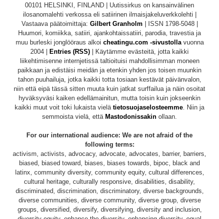
00101 HELSINKI, FINLAND | Uutissirkus on kansainvälinen
ilosanomalehti verkossa eli satiirinen ilmaisjakeluverkkolehti |
Vastaava päätoimittaja:
Gilbert Granholm
| ISSN 1798-5048 |
Huumori, komiikka, satiiri, ajankohtaissatiiri, parodia, travestia ja
muu burleski jonglööraus alkoi
cheatingu.com -sivustolla
vuonna
2004 |
Entries (RSS)
| Käytämme evästeitä, jotta kaikki
liikehtimisenne internjetissä taltioituisi mahdollisimman moneen
paikkaan ja edistäisi meidän ja etenkin yhden jos toisen muunkin
tahon puuhailuja, jotka kaikki totta tosiaan kestävät päivänvalon,
niin että eipä tässä sitten muuta kuin jatkat surffailua ja näin osoitat
hyväksyväsi kaiken edellämainitun, mutta toisin kuin jokseenkin
kaikki muut voit toki lukaista vielä
tietosuojaselosteemme
. Niin ja
semmoista vielä, että
Mastodonissakin
ollaan.
For our international audience: We are not afraid of the
following terms:
activism, activists, advocacy, advocate, advocates, barrier, barriers,
biased, biased toward, biases, biases towards, bipoc, black and
latinx, community diversity, community equity, cultural differences,
cultural heritage, culturally responsive, disabilities, disability,
discriminated, discrimination, discriminatory, diverse backgrounds,
diverse communities, diverse community, diverse group, diverse
groups, diversified, diversify, diversifying, diversity and inclusion,
diversity equity, enhance the diversity, enhancing diversity, equal