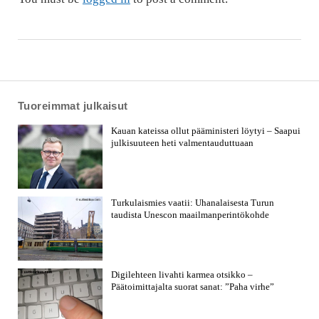
Tuoreimmat julkaisut
Kauan kateissa ollut pääministeri löytyi – Saapui
julkisuuteen heti valmentauduttuaan
Turkulaismies vaatii: Uhanalaisesta Turun
taudista Unescon maailmanperintökohde
Digilehteen livahti karmea otsikko –
Päätoimittajalta suorat sanat: ”Paha virhe”