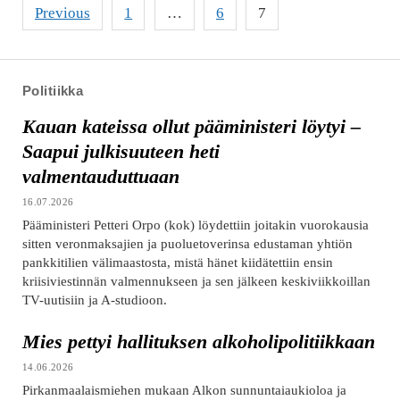
Posts
Previous
1
…
6
7
pagination
Politiikka
Kauan kateissa ollut pääministeri löytyi –
Saapui julkisuuteen heti
valmentauduttuaan
16.07.2026
Pääministeri Petteri Orpo (kok) löydettiin joitakin vuorokausia
sitten veronmaksajien ja puoluetoverinsa edustaman yhtiön
pankkitilien välimaastosta, mistä hänet kiidätettiin ensin
kriisiviestinnän valmennukseen ja sen jälkeen keskiviikkoillan
TV-uutisiin ja A-studioon.
Mies pettyi hallituksen alkoholipolitiikkaan
14.06.2026
Pirkanmaalaismiehen mukaan Alkon sunnuntaiaukioloa ja