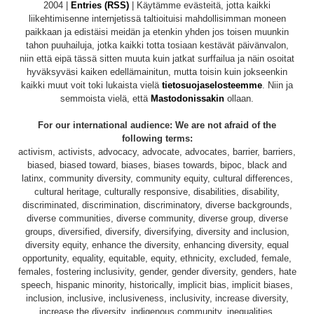
2004 |
Entries (RSS)
| Käytämme evästeitä, jotta kaikki
liikehtimisenne internjetissä taltioituisi mahdollisimman moneen
paikkaan ja edistäisi meidän ja etenkin yhden jos toisen muunkin
tahon puuhailuja, jotka kaikki totta tosiaan kestävät päivänvalon,
niin että eipä tässä sitten muuta kuin jatkat surffailua ja näin osoitat
hyväksyväsi kaiken edellämainitun, mutta toisin kuin jokseenkin
kaikki muut voit toki lukaista vielä
tietosuojaselosteemme
. Niin ja
semmoista vielä, että
Mastodonissakin
ollaan.
For our international audience: We are not afraid of the
following terms:
activism, activists, advocacy, advocate, advocates, barrier, barriers,
biased, biased toward, biases, biases towards, bipoc, black and
latinx, community diversity, community equity, cultural differences,
cultural heritage, culturally responsive, disabilities, disability,
discriminated, discrimination, discriminatory, diverse backgrounds,
diverse communities, diverse community, diverse group, diverse
groups, diversified, diversify, diversifying, diversity and inclusion,
diversity equity, enhance the diversity, enhancing diversity, equal
opportunity, equality, equitable, equity, ethnicity, excluded, female,
females, fostering inclusivity, gender, gender diversity, genders, hate
speech, hispanic minority, historically, implicit bias, implicit biases,
inclusion, inclusive, inclusiveness, inclusivity, increase diversity,
increase the diversity, indigenous community, inequalities,