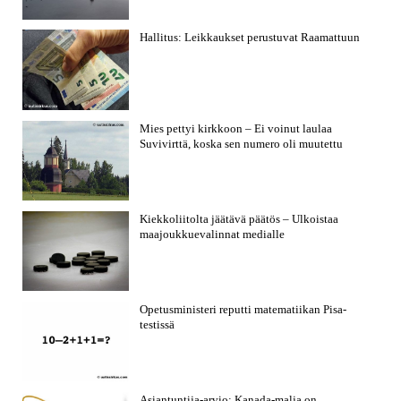
Hallitus: Leikkaukset perustuvat Raamattuun
Mies pettyi kirkkoon – Ei voinut laulaa
Suvivirttä, koska sen numero oli muutettu
Kiekkoliitolta jäätävä päätös – Ulkoistaa
maajoukkuevalinnat medialle
Opetusministeri reputti matematiikan Pisa-
testissä
Asiantuntija-arvio: Kanada-malja on