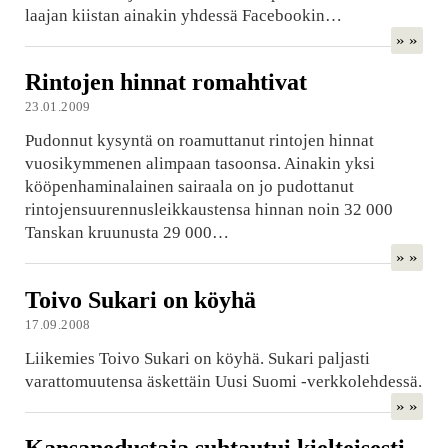
laajan kiistan ainakin yhdessä Facebookin…
» »
Rintojen hinnat romahtivat
23.01.2009
Pudonnut kysyntä on roamuttanut rintojen hinnat
vuosikymmenen alimpaan tasoonsa. Ainakin yksi
kööpenhaminalainen sairaala on jo pudottanut
rintojensuurennusleikkaustensa hinnan noin 32 000
Tanskan kruunusta 29 000…
» »
Toivo Sukari on köyhä
17.09.2008
Liikemies Toivo Sukari on köyhä. Sukari paljasti
varattomuutensa äskettäin Uusi Suomi -verkkolehdessä.
» »
Kansanedustaja suhtautui kielteisesti