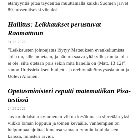
etämyyntiä pitää täydentää muuttamalla kaikki Suomen järvet
80-prosenttiseksi viinaksi.
Hallitus: Leikkaukset perustuvat
Raamattuun
31.05.2026
”Leikkausten johtoajatus löytyy Matteuksen evankeliumista:
Jolla on, sille annetaan, ja hän on saava yltäkyllin, mutta jolla
ei ole, siltä otetaan pois sekin mitä hänellä on (Matt. 13:12)”,
sanoo Uutissirkuksen budjetti- ja erehtymättömyysasiantuntija
Uolevi Ahonen.
Opetusministeri reputti matematiikan Pisa-
testissä
24.05.2026
Jos koululaisten kymmenen viikon kesälomasta siirretään yksi
viikko loman loppuun ja toinen keväälle, vanhempien on
helpompaa ajoittaa lomansa samaan rytmiin koululaisten
kanssa, ministeri arvioi.