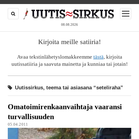
open
menu
08.08.2026
Kirjoita meille satiiria!
Avaa tekstinlähetyslomakkeemme
tästä
, kirjoita
uutissatiiria ja saavuta mainetta ja kunniaa tai jotain!
Uutissirkus, teema tai asiasana “seteliraha”
Omatoimirenkaanvaihtaja vaaransi
turvallisuuden
05.04.2011