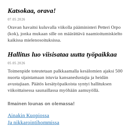
Katsokaa, orava!
07.05.2026
Oravan havaitsi kuluvalla viikolla pääministeri Petteri Orpo
(kok), jonka mukaan sille on määrättävä naamioitumiskielto
kaikissa mielenosoituksissa.
Hallitus luo viisisataa uutta työpaikkaa
05.05.2026
Toimenpide toteutetaan palkkaamalla kesälomien ajaksi 500
nuorta sijaistamaan istuvia kansanedustajia ja heidän
avustajiaan. Päätös kesätyöpaikoista syntyi hallituksen
viikoittaisessa saunaillassa myöhään aamuyöllä.
Ilmainen lounas on olemassa!
Ainakin Kuopiossa
Ja nikkarointihommissa