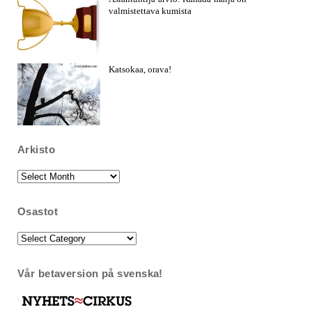
valmistettava kumista
Katsokaa, orava!
Arkisto
Arkisto
Osastot
Osastot
Vår betaversion på svenska!