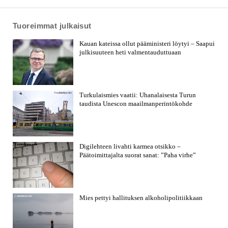
Tuoreimmat julkaisut
Kauan kateissa ollut pääministeri löytyi – Saapui
julkisuuteen heti valmentauduttuaan
Turkulaismies vaatii: Uhanalaisesta Turun
taudista Unescon maailmanperintökohde
Digilehteen livahti karmea otsikko –
Päätoimittajalta suorat sanat: ”Paha virhe”
Mies pettyi hallituksen alkoholipolitiikkaan