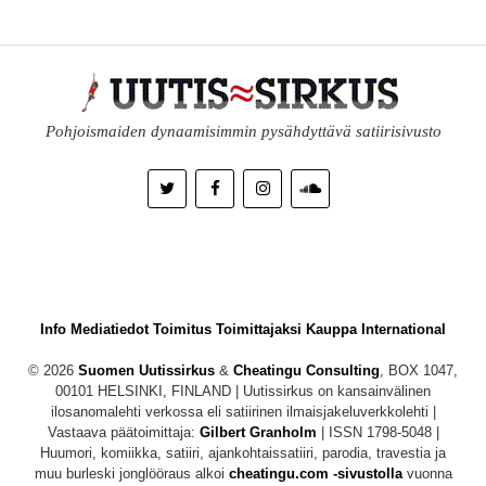
Pohjoismaiden dynaamisimmin pysähdyttävä satiirisivusto
Info
Mediatiedot
Toimitus
Toimittajaksi
Kauppa
International
© 2026
Suomen Uutissirkus
&
Cheatingu Consulting
, BOX 1047,
00101 HELSINKI, FINLAND | Uutissirkus on kansainvälinen
ilosanomalehti verkossa eli satiirinen ilmaisjakeluverkkolehti |
Vastaava päätoimittaja:
Gilbert Granholm
| ISSN 1798-5048 |
Huumori, komiikka, satiiri, ajankohtaissatiiri, parodia, travestia ja
muu burleski jonglööraus alkoi
cheatingu.com -sivustolla
vuonna