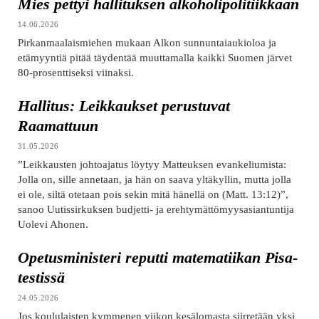
Mies pettyi hallituksen alkoholipolitiikkaan
14.06.2026
Pirkanmaalaismiehen mukaan Alkon sunnuntaiaukioloa ja
etämyyntiä pitää täydentää muuttamalla kaikki Suomen järvet
80-prosenttiseksi viinaksi.
Hallitus: Leikkaukset perustuvat
Raamattuun
31.05.2026
”Leikkausten johtoajatus löytyy Matteuksen evankeliumista:
Jolla on, sille annetaan, ja hän on saava yltäkyllin, mutta jolla
ei ole, siltä otetaan pois sekin mitä hänellä on (Matt. 13:12)”,
sanoo Uutissirkuksen budjetti- ja erehtymättömyysasiantuntija
Uolevi Ahonen.
Opetusministeri reputti matematiikan Pisa-
testissä
24.05.2026
Jos koululaisten kymmenen viikon kesälomasta siirretään yksi