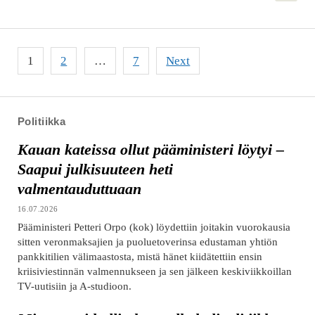
Posts
1
2
…
7
Next
pagination
Politiikka
Kauan kateissa ollut pääministeri löytyi –
Saapui julkisuuteen heti
valmentauduttuaan
16.07.2026
Pääministeri Petteri Orpo (kok) löydettiin joitakin vuorokausia
sitten veronmaksajien ja puoluetoverinsa edustaman yhtiön
pankkitilien välimaastosta, mistä hänet kiidätettiin ensin
kriisiviestinnän valmennukseen ja sen jälkeen keskiviikkoillan
TV-uutisiin ja A-studioon.