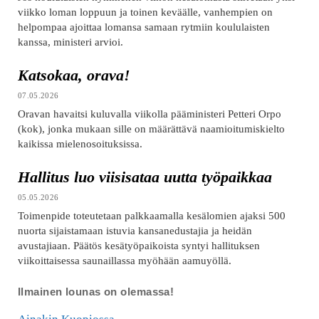
viikko loman loppuun ja toinen keväälle, vanhempien on
helpompaa ajoittaa lomansa samaan rytmiin koululaisten
kanssa, ministeri arvioi.
Katsokaa, orava!
07.05.2026
Oravan havaitsi kuluvalla viikolla pääministeri Petteri Orpo
(kok), jonka mukaan sille on määrättävä naamioitumiskielto
kaikissa mielenosoituksissa.
Hallitus luo viisisataa uutta työpaikkaa
05.05.2026
Toimenpide toteutetaan palkkaamalla kesälomien ajaksi 500
nuorta sijaistamaan istuvia kansanedustajia ja heidän
avustajiaan. Päätös kesätyöpaikoista syntyi hallituksen
viikoittaisessa saunaillassa myöhään aamuyöllä.
Ilmainen lounas on olemassa!