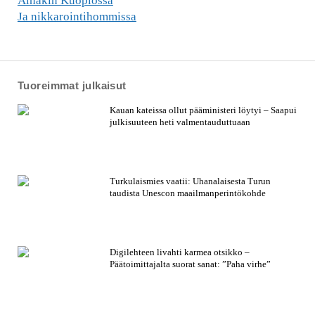
Ainakin Kuopiossa
Ja nikkarointihommissa
Tuoreimmat julkaisut
Kauan kateissa ollut pääministeri löytyi – Saapui
julkisuuteen heti valmentauduttuaan
Turkulaismies vaatii: Uhanalaisesta Turun
taudista Unescon maailmanperintökohde
Digilehteen livahti karmea otsikko –
Päätoimittajalta suorat sanat: ”Paha virhe”