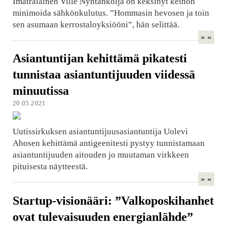
Imatralainen Ville Nyhtänköljä on keksinyt keinon
minimoida sähkönkulutus. ”Hommasin hevosen ja toin
sen asumaan kerrostaloyksiööni”, hän selittää.
» »
Asiantuntijan kehittämä pikatesti
tunnistaa asiantuntijuuden viidessä
minuutissa
20.05.2021
Uutissirkuksen asiantuntijuusasiantuntija Uolevi
Ahosen kehittämä antigeenitesti pystyy tunnistamaan
asiantuntijuuden aitouden jo muutaman virkkeen
pituisesta näytteestä.
» »
Startup-visionääri: ”Valkoposkihanhet
ovat tulevaisuuden energianlähde”