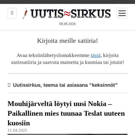
open
menu
08.08.2026
Kirjoita meille satiiria!
Avaa tekstinlähetyslomakkeemme
tästä
, kirjoita
uutissatiiria ja saavuta mainetta ja kunniaa tai jotain!
Uutissirkus, teema tai asiasana “keksinnöt”
Mouhijärveltä löytyi uusi Nokia –
Paikallinen mies tuunaa Teslat uuteen
kuosiin
11.04.2025