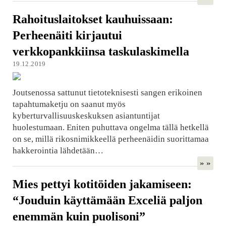
Rahoituslaitokset kauhuissaan:
Perheenäiti kirjautui
verkkopankkiinsa taskulaskimella
19.12.2019
Joutsenossa sattunut tietoteknisesti sangen erikoinen
tapahtumaketju on saanut myös
kyberturvallisuuskeskuksen asiantuntijat
huolestumaan. Eniten puhuttava ongelma tällä hetkellä
on se, millä rikosnimikkeellä perheenäidin suorittamaa
hakkerointia lähdetään…
» »
Mies pettyi kotitöiden jakamiseen:
“Jouduin käyttämään Exceliä paljon
enemmän kuin puolisoni”