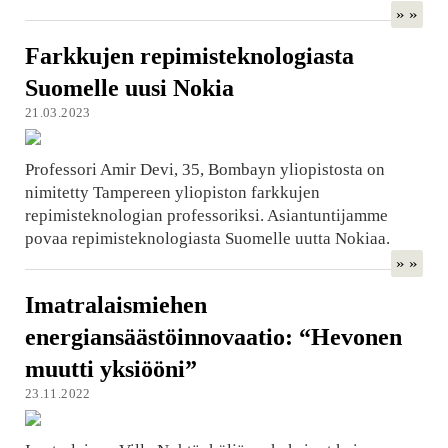
» »
Farkkujen repimisteknologiasta
Suomelle uusi Nokia
21.03.2023
Professori Amir Devi, 35, Bombayn yliopistosta on
nimitetty Tampereen yliopiston farkkujen
repimisteknologian professoriksi. Asiantuntijamme
povaa repimisteknologiasta Suomelle uutta Nokiaa.
» »
Imatralaismiehen
energiansäästöinnovaatio: “Hevonen
muutti yksiööni”
23.11.2022