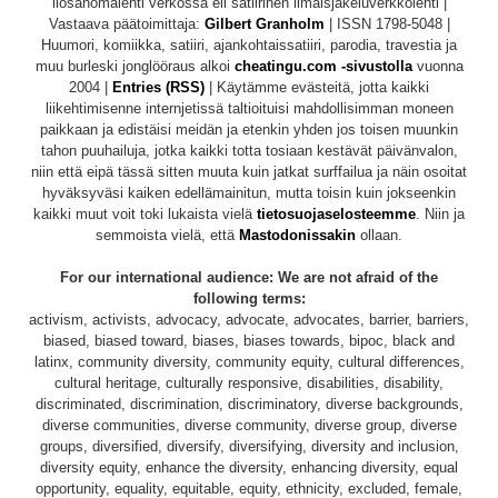
ilosanomalehti verkossa eli satiirinen ilmaisjakeluverkkolehti |
Vastaava päätoimittaja:
Gilbert Granholm
| ISSN 1798-5048 |
Huumori, komiikka, satiiri, ajankohtaissatiiri, parodia, travestia ja
muu burleski jonglööraus alkoi
cheatingu.com -sivustolla
vuonna
2004 |
Entries (RSS)
| Käytämme evästeitä, jotta kaikki
liikehtimisenne internjetissä taltioituisi mahdollisimman moneen
paikkaan ja edistäisi meidän ja etenkin yhden jos toisen muunkin
tahon puuhailuja, jotka kaikki totta tosiaan kestävät päivänvalon,
niin että eipä tässä sitten muuta kuin jatkat surffailua ja näin osoitat
hyväksyväsi kaiken edellämainitun, mutta toisin kuin jokseenkin
kaikki muut voit toki lukaista vielä
tietosuojaselosteemme
. Niin ja
semmoista vielä, että
Mastodonissakin
ollaan.
For our international audience: We are not afraid of the
following terms:
activism, activists, advocacy, advocate, advocates, barrier, barriers,
biased, biased toward, biases, biases towards, bipoc, black and
latinx, community diversity, community equity, cultural differences,
cultural heritage, culturally responsive, disabilities, disability,
discriminated, discrimination, discriminatory, diverse backgrounds,
diverse communities, diverse community, diverse group, diverse
groups, diversified, diversify, diversifying, diversity and inclusion,
diversity equity, enhance the diversity, enhancing diversity, equal
opportunity, equality, equitable, equity, ethnicity, excluded, female,