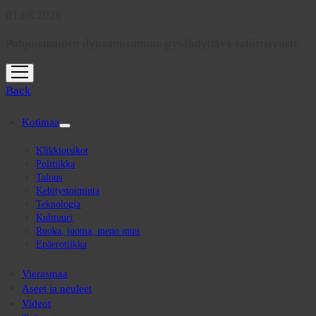
01.08.2026
Pohjoismaiden dynaamisimmin pysähdyttävä satiirisivusto
open
menu
Back
Kotimaa
open
menu
Klikkiotsikot
Politiikka
Talous
Kehitystoiminta
Teknologia
Kulttuuri
Ruoka, juoma, meno muu
Epäerotiikka
Vierasmaa
Aseet ja neuleet
Videot