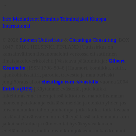
Info
Mediatiedot
Toimitus
Toimittajaksi
Kauppa
International
© 2026
Suomen Uutissirkus
&
Cheatingu Consulting
, BOX
1047, 00101 HELSINKI, FINLAND | Uutissirkus on
kansainvälinen ilosanomalehti verkossa eli satiirinen
ilmaisjakeluverkkolehti | Vastaava päätoimittaja:
Gilbert
Granholm
| ISSN 1798-5048 | Huumori, komiikka, satiiri,
ajankohtaissatiiri, parodia, travestia ja muu burleski
jonglööraus alkoi
cheatingu.com -sivustolla
vuonna 2004 |
Entries (RSS)
| Käytämme evästeitä, jotta kaikki
liikehtimisenne internjetissä taltioituisi mahdollisimman
moneen paikkaan ja edistäisi meidän ja etenkin yhden jos
toisen muunkin tahon puuhailuja, jotka kaikki totta tosiaan
kestävät päivänvalon, niin että eipä tässä sitten muuta kuin
jatkat surffailua ja näin osoitat hyväksyväsi kaiken
edellämainitun, mutta toisin kuin jokseenkin kaikki muut