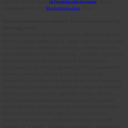
voit toki lukaista vielä
tietosuojaselosteemme
. Niin ja
semmoista vielä, että
Mastodonissakin
ollaan.
For our international audience: We are not afraid of the
following terms:
activism, activists, advocacy, advocate, advocates, barrier,
barriers, biased, biased toward, biases, biases towards, bipoc,
black and latinx, community diversity, community equity,
cultural differences, cultural heritage, culturally responsive,
disabilities, disability, discriminated, discrimination,
discriminatory, diverse backgrounds, diverse communities,
diverse community, diverse group, diverse groups,
diversified, diversify, diversifying, diversity and inclusion,
diversity equity, enhance the diversity, enhancing diversity,
equal opportunity, equality, equitable, equity, ethnicity,
excluded, female, females, fostering inclusivity, gender,
gender diversity, genders, hate speech, hispanic minority,
historically, implicit bias, implicit biases, inclusion,
inclusive, inclusiveness, inclusivity, increase diversity,
increase the diversity, indigenous community, inequalities,