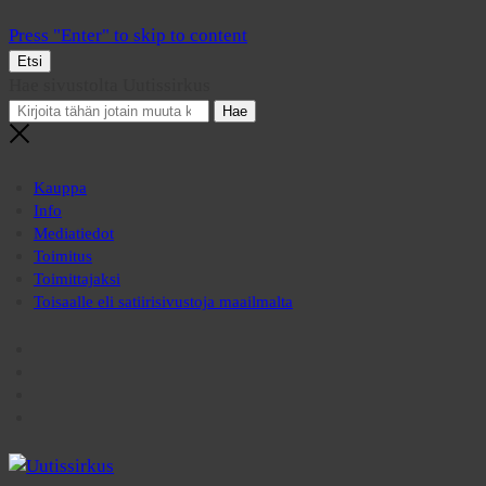
Press "Enter" to skip to content
Etsi
Hae sivustolta Uutissirkus
Kauppa
Info
Mediatiedot
Toimitus
Toimittajaksi
Toisaalle eli satiirisivustoja maailmalta