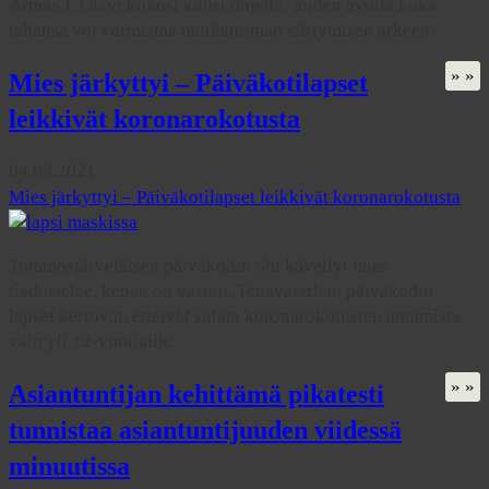
Armas J. Olavi kokosi kuusi ohjetta, joiden avulla kuka
tahansa voi varmistaa mutkattoman siirtymisen arkeen.
» »
Mies järkyttyi – Päiväkotilapset
leikkivät koronarokotusta
04.09.2021
Mies järkyttyi – Päiväkotilapset leikkivät koronarokotusta
Tommosjärveläisen päiväkodin ohi kävellyt mies
tiedustelee, kenen on vastuu. Tenavatarhan päiväkodin
lapset kertovat, etteivät sulata koronarokotusten antamista
vain yli 12-vuotiaille.
» »
Asiantuntijan kehittämä pikatesti
tunnistaa asiantuntijuuden viidessä
minuutissa