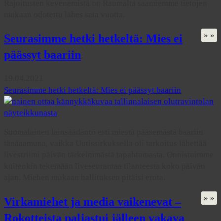
Rajoitusten kevenemistä on Raumalta saamiemme tietojen
mukaan odotettu lähes sata vuotta.
» »
Seurasimme hetki hetkeltä: Mies ei
päässyt baariin
19.04.2021
Seurasimme hetki hetkeltä: Mies ei päässyt baariin
Suomalainen lainsäädäntö esti miestä pääsemästä baariin
tänäaamuna, vaikka Uutissirkuksella oli tarkoitus lähettää
livestriimi päivän tärkeimmästä tapahtumasta. Onnistuimme
kuitenkin tekemään liveseurantaa tilanteesta koko päivän
ajan. Miehen mukaan hallituksen pitäisi erota.
» »
Virkamiehet ja media vaikenevat –
Rokotteista paljastui jälleen vakava