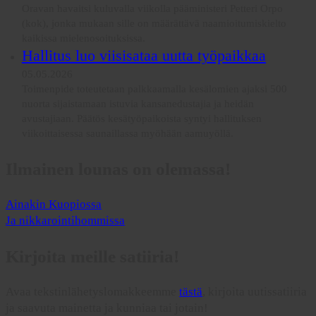
Oravan havaitsi kuluvalla viikolla pääministeri Petteri Orpo
(kok), jonka mukaan sille on määrättävä naamioitumiskielto
kaikissa mielenosoituksissa.
Hallitus luo viisisataa uutta työpaikkaa
05.05.2026
Toimenpide toteutetaan palkkaamalla kesälomien ajaksi 500
nuorta sijaistamaan istuvia kansanedustajia ja heidän
avustajiaan. Päätös kesätyöpaikoista syntyi hallituksen
viikoittaisessa saunaillassa myöhään aamuyöllä.
Ilmainen lounas on olemassa!
Ainakin Kuopiossa
Ja nikkarointihommissa
Kirjoita meille satiiria!
Avaa tekstinlähetyslomakkeemme
tästä
, kirjoita uutissatiiria
ja saavuta mainetta ja kunniaa tai jotain!