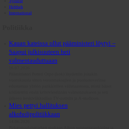
Työurat
Hehheh
International
Politiikka
Kauan kateissa ollut pääministeri löytyi –
Saapui julkisuuteen heti
valmentauduttuaan
16.07.2026
Pääministeri Petteri Orpo (kok) löydettiin joitakin
vuorokausia sitten veronmaksajien ja puoluetoverinsa
edustaman yhtiön pankkitilien välimaastosta, mistä hänet
kiidätettiin ensin kriisiviestinnän valmennukseen ja sen
jälkeen keskiviikkoillan TV-uutisiin ja A-studioon.
Mies pettyi hallituksen
alkoholipolitiikkaan
14.06.2026
Pirkanmaalaismiehen mukaan Alkon sunnuntaiaukioloa ja