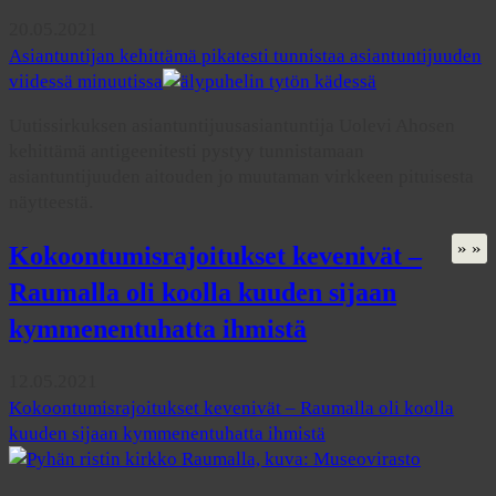
20.05.2021
Asiantuntijan kehittämä pikatesti tunnistaa asiantuntijuuden
viidessä minuutissa
Uutissirkuksen asiantuntijuusasiantuntija Uolevi Ahosen
kehittämä antigeenitesti pystyy tunnistamaan
asiantuntijuuden aitouden jo muutaman virkkeen pituisesta
näytteestä.
» »
Kokoontumisrajoitukset kevenivät –
Raumalla oli koolla kuuden sijaan
kymmenentuhatta ihmistä
12.05.2021
Kokoontumisrajoitukset kevenivät – Raumalla oli koolla
kuuden sijaan kymmenentuhatta ihmistä