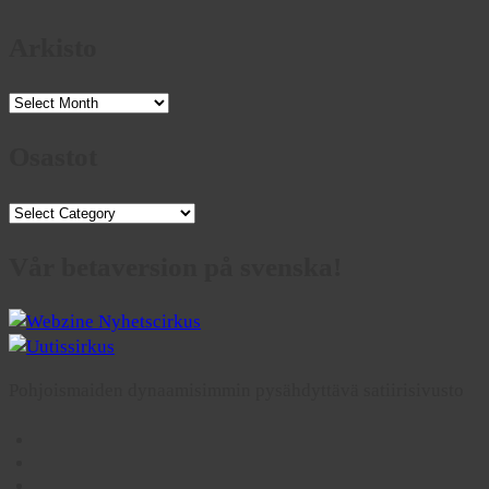
Arkisto
Arkisto
Osastot
Osastot
Vår betaversion på svenska!
Pohjoismaiden dynaamisimmin pysähdyttävä satiirisivusto