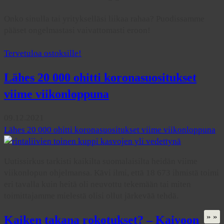
Onko sinulla tai yritykselläsi liikaa rahaa? Puodissamme
pääset ongelmastasi vaivattomasti eroon!
Tervetuloa ostoksille!
Lähes 20 000 ohitti koronasuositukset
viime viikonloppuna
09.12.2021
Lähes 20 000 ohitti koronasuositukset viime viikonloppuna
Uutissirkus tarkisti kaikilta suomalaisilta heidän viime
viikonlopun ohjelmansa. Kävi ilmi, että 18 673 ihmistä toimi
eri tavalla kuin heitä oli neuvottu tekemään tai miten
toimittajamme mielestä olisi ollut järkevää tehdä.
» »
Kaiken takana rokotukset? – Kaivoon