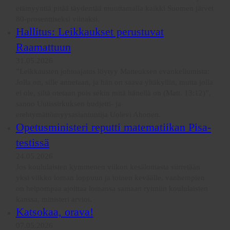
etämyyntiä pitää täydentää muuttamalla kaikki Suomen järvet
80-prosenttiseksi viinaksi.
Hallitus: Leikkaukset perustuvat
Raamattuun
31.05.2026
”Leikkausten johtoajatus löytyy Matteuksen evankeliumista:
Jolla on, sille annetaan, ja hän on saava yltäkyllin, mutta jolla
ei ole, siltä otetaan pois sekin mitä hänellä on (Matt. 13:12)”,
sanoo Uutissirkuksen budjetti- ja
erehtymättömyysasiantuntija Uolevi Ahonen.
Opetusministeri reputti matematiikan Pisa-
testissä
24.05.2026
Jos koululaisten kymmenen viikon kesälomasta siirretään
yksi viikko loman loppuun ja toinen keväälle, vanhempien
on helpompaa ajoittaa lomansa samaan rytmiin koululaisten
kanssa, ministeri arvioi.
Katsokaa, orava!
07.05.2026