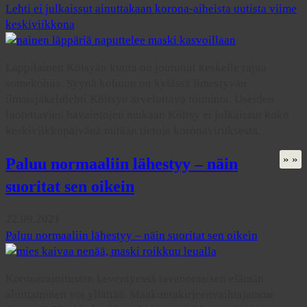
Lehti ei julkaissut ainuttakaan korona-aiheista uutista viime
keskiviikkona
Lappilainen Kölsyän kunta on joutunut keskelle rajua
somekohua. Syynä kohuun on kylässä ilmestyvän
ilmaisjakelulehti Költsyn arveluttava toiminta. Useiden
luotettavien havaintojen mukaan Költsy ei julkaissut koko
keskiviikkopäivänä mitään tietoja koronaviruksesta.
» »
Paluu normaaliin lähestyy – näin
suoritat sen oikein
22.09.2021
Paluu normaaliin lähestyy – näin suoritat sen oikein
Koronarajoitusten keventyessä tavanomaisen elämän
aloittaminen voi yllättää. Maakuntakirjeenvaihtajamme