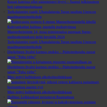
Kauan kateissa ollut pääministeri löytyi – Saapui julkisuuteen
heti valmentauduttuaan
Turkulaismies vaatii: Uhanalaisesta Turun taudista Unescon
maailmanperintökohde
Turkulaismies vaatii: Uhanalaisesta Turun taudista Unescon
maailmanperintökohde
Digilehteen livahti karmea otsikko – Päätoimittajalta suorat
sanat: ”Paha virhe”
Digilehteen livahti karmea otsikko – Päätoimittajalta suorat
sanat: ”Paha virhe”
Mies pettyi hallituksen alkoholipolitiikkaan
Mies pettyi hallituksen alkoholipolitiikkaan
Hallitus: Leikkaukset perustuvat Raamattuun