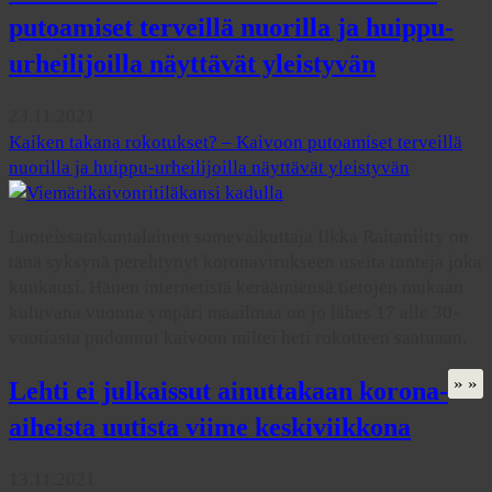
putoamiset terveillä nuorilla ja huippu-
urheilijoilla näyttävät yleistyvän
23.11.2021
Kaiken takana rokotukset? – Kaivoon putoamiset terveillä
nuorilla ja huippu-urheilijoilla näyttävät yleistyvän
Luoteissatakuntalainen somevaikuttaja Ilkka Raitaniitty on
tänä syksynä perehtynyt koronavirukseen useita tunteja joka
kuukausi. Hänen internetistä keräämiensä tietojen mukaan
kuluvana vuonna ympäri maailmaa on jo lähes 17 alle 30-
vuotiasta pudonnut kaivoon miltei heti rokotteen saatuaan.
» »
Lehti ei julkaissut ainuttakaan korona-
aiheista uutista viime keskiviikkona
13.11.2021