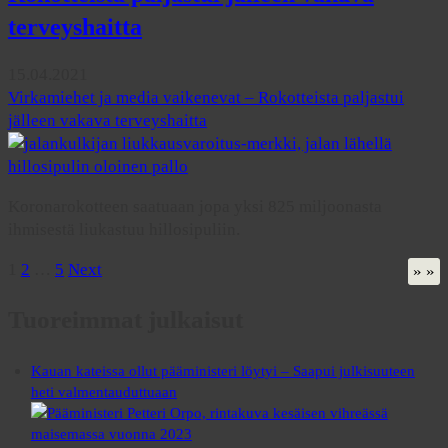
terveyshaitta
15.04.2021
Virkamiehet ja media vaikenevat – Rokotteista paljastui
jälleen vakava terveyshaitta
Koronarokotteen saatuaan jopa yksi 825 miljoonasta
ihmisestä liukastuu hillosipuliin.
Posts
1
2
…
5
Next
» »
pagination
Tuoreimmat julkaisut
Kauan kateissa ollut pääministeri löytyi – Saapui julkisuuteen
heti valmentauduttuaan