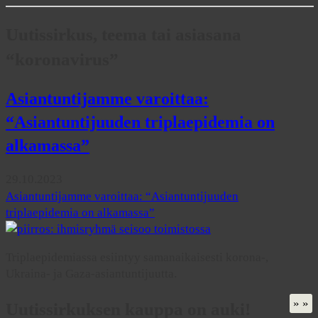
Uutissirkus, teema tai asiasana
“koronavirus”
Asiantuntijamme varoittaa:
“Asiantuntijuuden triplaepidemia on
alkamassa”
29.10.2023
Asiantuntijamme varoittaa: “Asiantuntijuuden
triplaepidemia on alkamassa”
Triplaepidemiassa esiintyy samanaikaisesti korona-,
Ukraina- ja Gaza-asiantuntijuutta.
» »
Uutissirkuksen kauppa on auki!