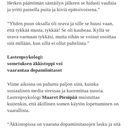
Hetken päättömän säntäilyn jälkeen se hidasti vauhtia
ja yritti painella puita ja kiviä epätoivoisena.”
”Yhden puun oksalla oli orava ja sille se huusi vaan,
että tykkää musta, tykkää! Se oli kauheaa. Kyllä se
orava varmaan tykkäsi, mutta eihän se voinut osoittaa
sitä millään, kun sillä ei ollut puhelinta.”
Lastenpsykologi:
sometuksen äkkistoppi voi
vaarantaa dopamiinitasot
Viime aikoina on puhuttu paljon siitä, kuinka
sosiaalinen media stressaa ja kuormittaa nuoria.
Lastenpsykologi
Maaret Pienipää
muistuttaa
kuitenkin, että äkillinen somen käytön lopettaminen on
vaarallista.
“Äkkistopissa on vaarana dopamiinitasojen lasku ja sitä