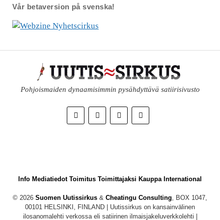
Vår betaversion på svenska!
Pohjoismaiden dynaamisimmin pysähdyttävä satiirisivusto
Info
Mediatiedot
Toimitus
Toimittajaksi
Kauppa
International
© 2026
Suomen Uutissirkus
&
Cheatingu Consulting
, BOX 1047,
00101 HELSINKI, FINLAND | Uutissirkus on kansainvälinen
ilosanomalehti verkossa eli satiirinen ilmaisjakeluverkkolehti |