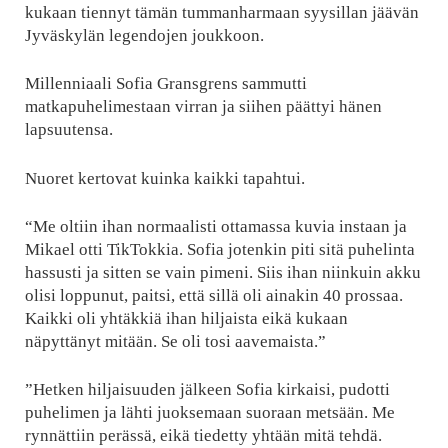
kukaan tiennyt tämän tummanharmaan syysillan jäävän
Jyväskylän legendojen joukkoon.
Millenniaali Sofia Gransgrens sammutti
matkapuhelimestaan virran ja siihen päättyi hänen
lapsuutensa.
Nuoret kertovat kuinka kaikki tapahtui.
“Me oltiin ihan normaalisti ottamassa kuvia instaan ja
Mikael otti TikTokkia. Sofia jotenkin piti sitä puhelinta
hassusti ja sitten se vain pimeni. Siis ihan niinkuin akku
olisi loppunut, paitsi, että sillä oli ainakin 40 prossaa.
Kaikki oli yhtäkkiä ihan hiljaista eikä kukaan
näpyttänyt mitään. Se oli tosi aavemaista.”
”Hetken hiljaisuuden jälkeen Sofia kirkaisi, pudotti
puhelimen ja lähti juoksemaan suoraan metsään. Me
rynnättiin perässä, eikä tiedetty yhtään mitä tehdä.