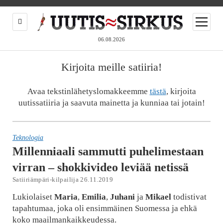
open
menu
06.08.2026
Kirjoita meille satiiria!
Avaa tekstinlähetyslomakkeemme
tästä
, kirjoita
uutissatiiria ja saavuta mainetta ja kunniaa tai jotain!
Teknologia
Millenniaali sammutti puhelimestaan
virran – shokkivideo leviää netissä
Satiiriämpäri-kilpailija 26.11.2019
Lukiolaiset
Maria
,
Emilia
,
Juhani
ja
Mikael
todistivat
tapahtumaa, joka oli ensimmäinen Suomessa ja ehkä
koko maailmankaikkeudessa.