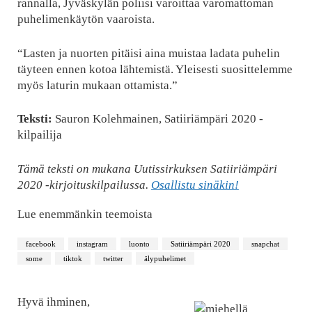
rannalla, Jyväskylän poliisi varoittaa varomattoman
puhelimenkäytön vaaroista.
“Lasten ja nuorten pitäisi aina muistaa ladata puhelin
täyteen ennen kotoa lähtemistä. Yleisesti suosittelemme
myös laturin mukaan ottamista.”
Teksti:
Sauron Kolehmainen, Satiiriämpäri 2020 -
kilpailija
Tämä teksti on mukana Uutissirkuksen Satiiriämpäri
2020 -kirjoituskilpailussa.
Osallistu sinäkin!
Lue enemmänkin teemoista
facebook
instagram
luonto
Satiiriämpäri 2020
snapchat
some
tiktok
twitter
älypuhelimet
Hyvä ihminen,