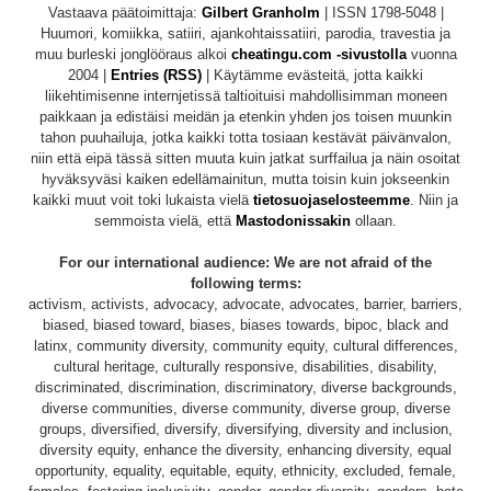
Vastaava päätoimittaja:
Gilbert Granholm
| ISSN 1798-5048 |
Huumori, komiikka, satiiri, ajankohtaissatiiri, parodia, travestia ja
muu burleski jonglööraus alkoi
cheatingu.com -sivustolla
vuonna
2004 |
Entries (RSS)
| Käytämme evästeitä, jotta kaikki
liikehtimisenne internjetissä taltioituisi mahdollisimman moneen
paikkaan ja edistäisi meidän ja etenkin yhden jos toisen muunkin
tahon puuhailuja, jotka kaikki totta tosiaan kestävät päivänvalon,
niin että eipä tässä sitten muuta kuin jatkat surffailua ja näin osoitat
hyväksyväsi kaiken edellämainitun, mutta toisin kuin jokseenkin
kaikki muut voit toki lukaista vielä
tietosuojaselosteemme
. Niin ja
semmoista vielä, että
Mastodonissakin
ollaan.
For our international audience: We are not afraid of the
following terms:
activism, activists, advocacy, advocate, advocates, barrier, barriers,
biased, biased toward, biases, biases towards, bipoc, black and
latinx, community diversity, community equity, cultural differences,
cultural heritage, culturally responsive, disabilities, disability,
discriminated, discrimination, discriminatory, diverse backgrounds,
diverse communities, diverse community, diverse group, diverse
groups, diversified, diversify, diversifying, diversity and inclusion,
diversity equity, enhance the diversity, enhancing diversity, equal
opportunity, equality, equitable, equity, ethnicity, excluded, female,