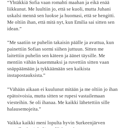
“Yhtäkkiä Sofia vaan romahti maahan ja eikä enää
liikkunut. Me luultiin jo, että se kuoli, mutta Juhani
uskalsi mennä sen luokse ja huomasi, että se hengitti.
Me oltiin ihan, että mitä nyt, kun Emilia sai sitten sen
idean.”
”Me saatiin se puhelin takaisin päälle ja avattua, kun
painettiin Sofian sormi siihen juttuun. Sitten me
laitettiin puhelin sen käteen ja äänet täysille. Me
mentiin vähän kauemmaksi ja ruvettiin sitten vaan
snäppäämään ja tykkäämään sen kaikista
instapostauksista.”
”Vähään aikaan ei kuulunut mitään ja me oltiin jo ihan
epätoivoisia, mutta sitten se rupesi vastailemaan
viesteihin. Se oli ihanaa. Me kaikki lähetettiin sille
halausemojeita.”
Vaikka kaikki meni lopulta hyvin Surkeenjärven