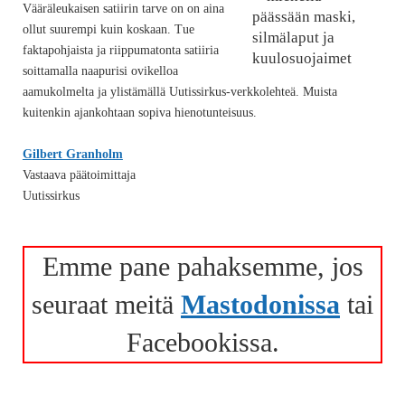
Vääräleukaisen satiirin tarve on on aina
ollut suurempi kuin koskaan. Tue
faktapohjaista ja riippumatonta satiiria
soittamalla naapurisi ovikelloa
aamukolmelta ja ylistämällä Uutissirkus-verkkolehteä. Muista
kuitenkin ajankohtaan sopiva hienotunteisuus.
Gilbert Granholm
Vastaava päätoimittaja
Uutissirkus
Emme pane pahaksemme, jos
seuraat meitä
Mastodonissa
tai
Facebookissa.