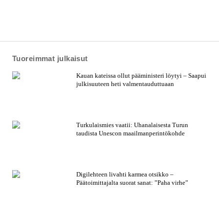
Tuoreimmat julkaisut
Kauan kateissa ollut pääministeri löytyi – Saapui
julkisuuteen heti valmentauduttuaan
Turkulaismies vaatii: Uhanalaisesta Turun
taudista Unescon maailmanperintökohde
Digilehteen livahti karmea otsikko –
Päätoimittajalta suorat sanat: ”Paha virhe”