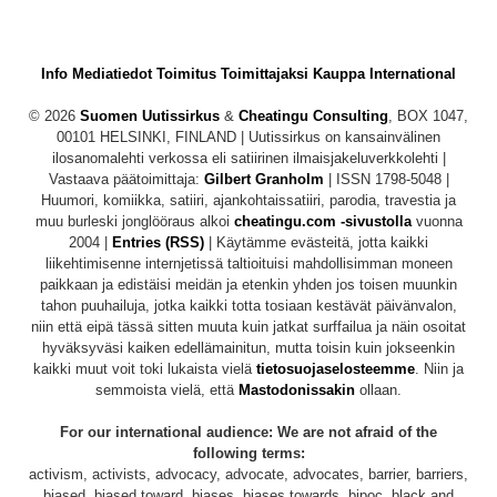
Info
Mediatiedot
Toimitus
Toimittajaksi
Kauppa
International
© 2026
Suomen Uutissirkus
&
Cheatingu Consulting
, BOX 1047,
00101 HELSINKI, FINLAND | Uutissirkus on kansainvälinen
ilosanomalehti verkossa eli satiirinen ilmaisjakeluverkkolehti |
Vastaava päätoimittaja:
Gilbert Granholm
| ISSN 1798-5048 |
Huumori, komiikka, satiiri, ajankohtaissatiiri, parodia, travestia ja
muu burleski jonglööraus alkoi
cheatingu.com -sivustolla
vuonna
2004 |
Entries (RSS)
| Käytämme evästeitä, jotta kaikki
liikehtimisenne internjetissä taltioituisi mahdollisimman moneen
paikkaan ja edistäisi meidän ja etenkin yhden jos toisen muunkin
tahon puuhailuja, jotka kaikki totta tosiaan kestävät päivänvalon,
niin että eipä tässä sitten muuta kuin jatkat surffailua ja näin osoitat
hyväksyväsi kaiken edellämainitun, mutta toisin kuin jokseenkin
kaikki muut voit toki lukaista vielä
tietosuojaselosteemme
. Niin ja
semmoista vielä, että
Mastodonissakin
ollaan.
For our international audience: We are not afraid of the
following terms:
activism, activists, advocacy, advocate, advocates, barrier, barriers,
biased, biased toward, biases, biases towards, bipoc, black and