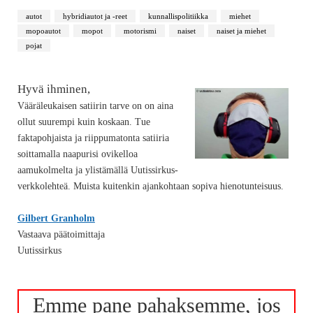
autot
hybridiautot ja -reet
kunnallispolitiikka
miehet
mopoautot
mopot
motorismi
naiset
naiset ja miehet
pojat
Hyvä ihminen,
Vääräleukaisen satiirin tarve on on aina
ollut suurempi kuin koskaan. Tue
faktapohjaista ja riippumatonta satiiria
soittamalla naapurisi ovikelloa
aamukolmelta ja ylistämällä Uutissirkus-
verkkolehteä. Muista kuitenkin ajankohtaan sopiva hienotunteisuus.
Gilbert Granholm
Vastaava päätoimittaja
Uutissirkus
Emme pane pahaksemme, jos