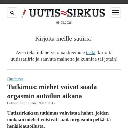
open
menu
08.08.2026
Kirjoita meille satiiria!
Avaa tekstinlähetyslomakkeemme
tästä
, kirjoita
uutissatiiria ja saavuta mainetta ja kunniaa tai jotain!
Uusimmat
Tutkimus: miehet voivat saada
orgasmin autoilun aikana
Gilbert Granholm 19.03.2012
Uutissirkuksen tutkimus vahvistaa huhut, joiden
mukaan miehet voisivat saada orgasmin pelkästä
henkilöautoilusta.