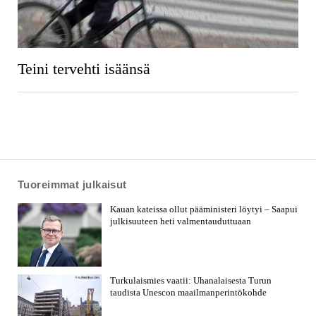
Teini tervehti isäänsä
Tuoreimmat julkaisut
Kauan kateissa ollut pääministeri löytyi – Saapui
julkisuuteen heti valmentauduttuaan
Turkulaismies vaatii: Uhanalaisesta Turun
taudista Unescon maailmanperintökohde