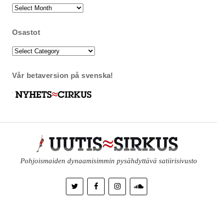
Arkisto
Osastot
Osastot
Vår betaversion på svenska!
Pohjoismaiden dynaamisimmin pysähdyttävä satiirisivusto