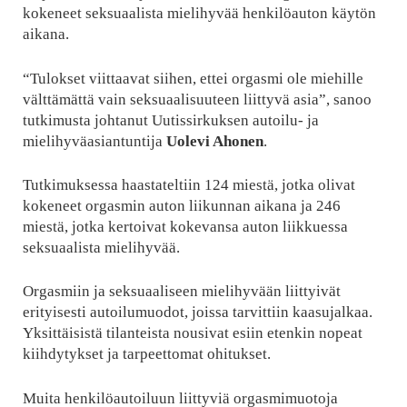
kokeneet seksuaalista mielihyvää henkilöauton käytön
aikana.
“Tulokset viittaavat siihen, ettei orgasmi ole miehille
välttämättä vain seksuaalisuuteen liittyvä asia”, sanoo
tutkimusta johtanut Uutissirkuksen autoilu- ja
mielihyväasiantuntija
Uolevi Ahonen
.
Tutkimuksessa haastateltiin 124 miestä, jotka olivat
kokeneet orgasmin auton liikunnan aikana ja 246
miestä, jotka kertoivat kokevansa auton liikkuessa
seksuaalista mielihyvää.
Orgasmiin ja seksuaaliseen mielihyvään liittyivät
erityisesti autoilumuodot, joissa tarvittiin kaasujalkaa.
Yksittäisistä tilanteista nousivat esiin etenkin nopeat
kiihdytykset ja tarpeettomat ohitukset.
Muita henkilöautoiluun liittyviä orgasmimuotoja