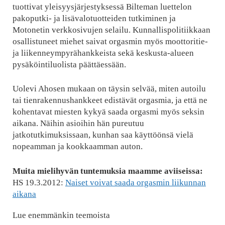
tuottivat yleisyysjärjestyksessä Bilteman luettelon
pakoputki- ja lisävalotuotteiden tutkiminen ja
Motonetin verkkosivujen selailu. Kunnallispolitiikkaan
osallistuneet miehet saivat orgasmin myös moottoritie-
ja liikenneympyrähankkeista sekä keskusta-alueen
pysäköintiluolista päättäessään.
Uolevi Ahosen mukaan on täysin selvää, miten autoilu
tai tienrakennushankkeet edistävät orgasmia, ja että ne
kohentavat miesten kykyä saada orgasmi myös seksin
aikana. Näihin asioihin hän pureutuu
jatkotutkimuksissaan, kunhan saa käyttöönsä vielä
nopeamman ja kookkaamman auton.
Muita mielihyvän tuntemuksia maamme aviiseissa:
HS 19.3.2012:
Naiset voivat saada orgasmin liikunnan
aikana
Lue enemmänkin teemoista