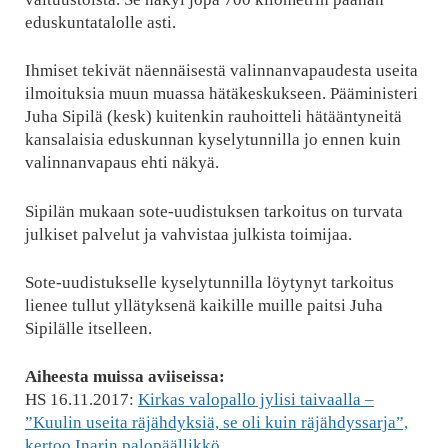
eduskuntatalolle asti.
Ihmiset tekivät näennäisestä valinnanvapaudesta useita
ilmoituksia muun muassa hätäkeskukseen. Pääministeri
Juha Sipilä (kesk) kuitenkin rauhoitteli hätääntyneitä
kansalaisia eduskunnan kyselytunnilla jo ennen kuin
valinnanvapaus ehti näkyä.
Sipilän mukaan sote-uudistuksen tarkoitus on turvata
julkiset palvelut ja vahvistaa julkista toimijaa.
Sote-uudistukselle kyselytunnilla löytynyt tarkoitus
lienee tullut yllätyksenä kaikille muille paitsi Juha
Sipilälle itselleen.
Aiheesta muissa aviiseissa:
HS 16.11.2017:
Kirkas valopallo jylisi taivaalla –
”Kuulin useita räjähdyksiä, se oli kuin räjähdyssarja”,
kertoo Inarin palopäällikkö