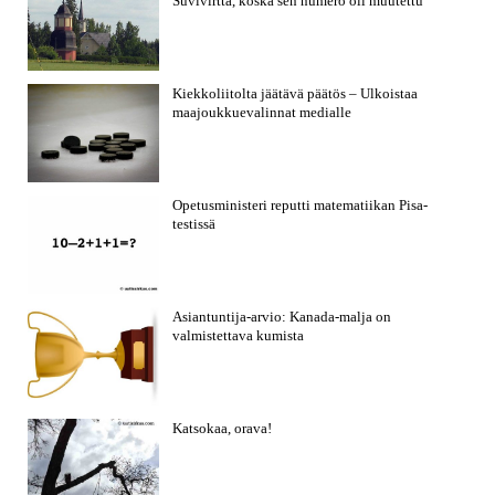
Suvivirttä, koska sen numero oli muutettu
Kiekkoliitolta jäätävä päätös – Ulkoistaa
maajoukkuevalinnat medialle
Opetusministeri reputti matematiikan Pisa-
testissä
Asiantuntija-arvio: Kanada-malja on
valmistettava kumista
Katsokaa, orava!