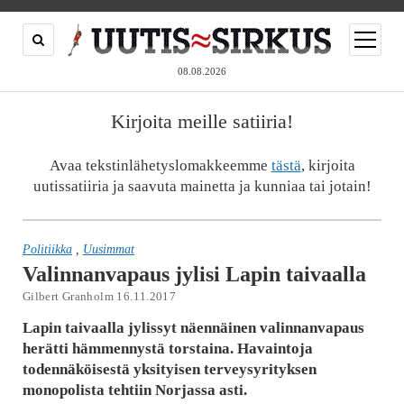
open
menu
08.08.2026
Kirjoita meille satiiria!
Avaa tekstinlähetyslomakkeemme
tästä
, kirjoita
uutissatiiria ja saavuta mainetta ja kunniaa tai jotain!
Politiikka
,
Uusimmat
Valinnanvapaus jylisi Lapin taivaalla
Gilbert Granholm 16.11.2017
Lapin taivaalla jylissyt näennäinen valinnanvapaus
herätti hämmennystä torstaina. Havaintoja
todennäköisestä yksityisen terveysyrityksen
monopolista tehtiin Norjassa asti.