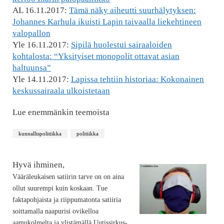
AL 16.11.2017:
Tämä näky aiheutti suurhälytyksen:
Johannes Karhula ikuisti Lapin taivaalla liekehtineen
valopallon
Yle 16.11.2017:
Sipilä huolestui sairaaloiden
kohtalosta: “Yksityiset monopolit ottavat asian
haltuunsa”
Yle 14.11.2017:
Lapissa tehtiin historiaa: Kokonainen
keskussairaala ulkoistetaan
Lue enemmänkin teemoista
kunnallispolitiikka
politiikka
Hyvä ihminen,
Vääräleukaisen satiirin tarve on on aina
ollut suurempi kuin koskaan. Tue
faktapohjaista ja riippumatonta satiiria
soittamalla naapurisi ovikelloa
aamukolmelta ja ylistämällä Uutissirkus-