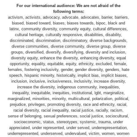
For our international audience: We are not afraid of the
following terms:
activism, activists, advocacy, advocate, advocates, barrier, barriers,
biased, biased toward, biases, biases towards, bipoc, black and
latinx, community diversity, community equity, cultural differences,
cultural heritage, culturally responsive, disabilities, disability,
discriminated, discrimination, discriminatory, diverse backgrounds,
diverse communities, diverse community, diverse group, diverse
groups, diversified, diversify, diversifying, diversity and inclusion,
diversity equity, enhance the diversity, enhancing diversity, equal
opportunity, equality, equitable, equity, ethnicity, excluded, female,
females, fostering inclusivity, gender, gender diversity, genders, hate
speech, hispanic minority, historically, implicit bias, implicit biases,
inclusion, inclusive, inclusiveness, inclusivity, increase diversity,
increase the diversity, indigenous community, inequalities,
inequality, inequitable, inequities, institutional, lgbt, marginalize,
marginalized, minorities, minority, multicultural, polarization, political,
prejudice, privileges, promoting diversity, race and ethnicity, racial,
racial diversity, racial inequality, racial justice, racially, racism,
sense of belonging, sexual preferences, social justice, sociocultural,
socioeconomic, status, stereotypes, systemic, trauma, under
appreciated, under represented, under served, underrepresentation,
underrepresented, underserved, undervalued, victim, women, women