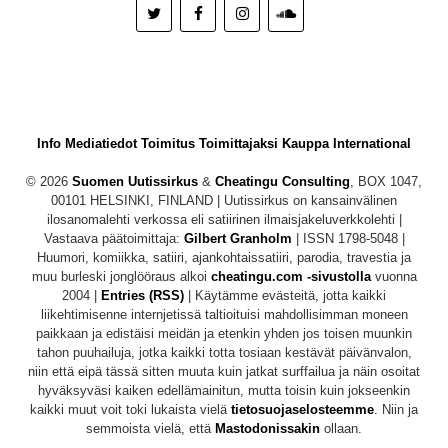
Info
Mediatiedot
Toimitus
Toimittajaksi
Kauppa
International
© 2026
Suomen Uutissirkus
&
Cheatingu Consulting
, BOX 1047,
00101 HELSINKI, FINLAND | Uutissirkus on kansainvälinen
ilosanomalehti verkossa eli satiirinen ilmaisjakeluverkkolehti |
Vastaava päätoimittaja:
Gilbert Granholm
| ISSN 1798-5048 |
Huumori, komiikka, satiiri, ajankohtaissatiiri, parodia, travestia ja
muu burleski jonglööraus alkoi
cheatingu.com -sivustolla
vuonna
2004 |
Entries (RSS)
| Käytämme evästeitä, jotta kaikki
liikehtimisenne internjetissä taltioituisi mahdollisimman moneen
paikkaan ja edistäisi meidän ja etenkin yhden jos toisen muunkin
tahon puuhailuja, jotka kaikki totta tosiaan kestävät päivänvalon,
niin että eipä tässä sitten muuta kuin jatkat surffailua ja näin osoitat
hyväksyväsi kaiken edellämainitun, mutta toisin kuin jokseenkin
kaikki muut voit toki lukaista vielä
tietosuojaselosteemme
. Niin ja
semmoista vielä, että
Mastodonissakin
ollaan.