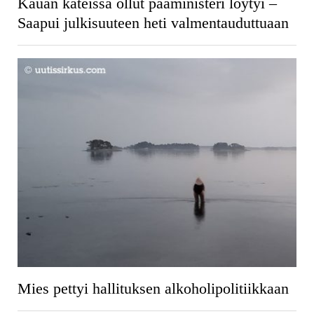
Kauan kateissa ollut pääministeri löytyi –
Saapui julkisuuteen heti valmentauduttuaan
Mies pettyi hallituksen alkoholipolitiikkaan