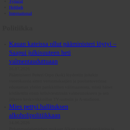
Työurat
Hehheh
International
Politiikka
Kauan kateissa ollut pääministeri löytyi –
Saapui julkisuuteen heti
valmentauduttuaan
16.07.2026
Pääministeri Petteri Orpo (kok) löydettiin joitakin
vuorokausia sitten veronmaksajien ja puoluetoverinsa
edustaman yhtiön pankkitilien välimaastosta, mistä hänet
kiidätettiin ensin kriisiviestinnän valmennukseen ja sen
jälkeen keskiviikkoillan TV-uutisiin ja A-studioon.
Mies pettyi hallituksen
alkoholipolitiikkaan
14.06.2026
Pirkanmaalaismiehen mukaan Alkon sunnuntaiaukioloa ja