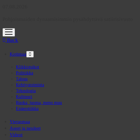
07.08.2026
Pohjoismaiden dynaamisimmin pysähdyttävä satiirisivusto
open
menu
Back
Kotimaa
open
menu
Klikkiotsikot
Politiikka
Talous
Kehitystoiminta
Teknologia
Kulttuuri
Ruoka, juoma, meno muu
Epäerotiikka
Vierasmaa
Aseet ja neuleet
Videot