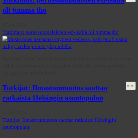
oli tumma iho
27.01.2014
Tutkimus: perussuomalaisten esi-isällä oli tumma iho
Nykyiset perussuomalaiset ja ruotsidemokraatit ovat sukua
eräälle nuoremman kivikauden ihmiselle, jonka perimän
tutkijat ovat selvittäneet.
» »
Tutkijat: Ilmastonmuutos saattaa
ratkaista Helsingin asuntopulan
17.10.2011
Tutkijat: Ilmastonmuutos saattaa ratkaista Helsingin
asuntopulan