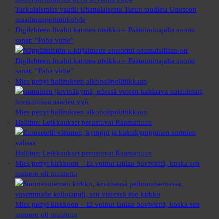
Turkulaismies vaatii: Uhanalaisesta Turun taudista Unescon
maailmanperintökohde
Digilehteen livahti karmea otsikko – Päätoimittajalta suorat
sanat: ”Paha virhe”
Digilehteen livahti karmea otsikko – Päätoimittajalta suorat
sanat: ”Paha virhe”
Mies pettyi hallituksen alkoholipolitiikkaan
Mies pettyi hallituksen alkoholipolitiikkaan
Hallitus: Leikkaukset perustuvat Raamattuun
Hallitus: Leikkaukset perustuvat Raamattuun
Mies pettyi kirkkoon – Ei voinut laulaa Suvivirttä, koska sen
numero oli muutettu
Mies pettyi kirkkoon – Ei voinut laulaa Suvivirttä, koska sen
numero oli muutettu