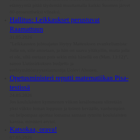
etämyyntiä pitää täydentää muuttamalla kaikki Suomen järvet
80-prosenttiseksi viinaksi.
Hallitus: Leikkaukset perustuvat
Raamattuun
31.05.2026
”Leikkausten johtoajatus löytyy Matteuksen evankeliumista:
Jolla on, sille annetaan, ja hän on saava yltäkyllin, mutta jolla
ei ole, siltä otetaan pois sekin mitä hänellä on (Matt. 13:12)”,
sanoo Uutissirkuksen budjetti- ja
erehtymättömyysasiantuntija Uolevi Ahonen.
Opetusministeri reputti matematiikan Pisa-
testissä
24.05.2026
Jos koululaisten kymmenen viikon kesälomasta siirretään
yksi viikko loman loppuun ja toinen keväälle, vanhempien
on helpompaa ajoittaa lomansa samaan rytmiin koululaisten
kanssa, ministeri arvioi.
Katsokaa, orava!
07.05.2026