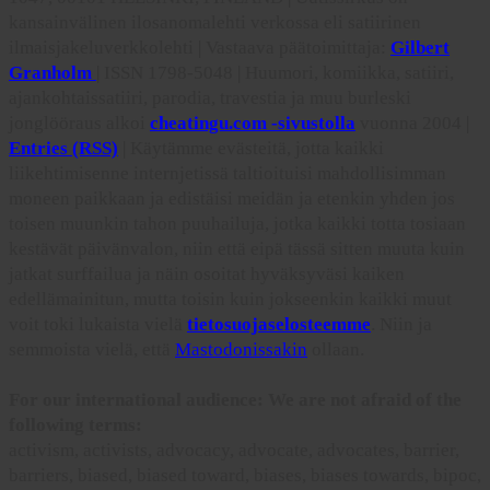
kansainvälinen ilosanomalehti verkossa eli satiirinen
ilmaisjakeluverkkolehti | Vastaava päätoimittaja:
Gilbert
Granholm
| ISSN 1798-5048 | Huumori, komiikka, satiiri,
ajankohtaissatiiri, parodia, travestia ja muu burleski
jonglööraus alkoi
cheatingu.com -sivustolla
vuonna 2004 |
Entries (RSS)
| Käytämme evästeitä, jotta kaikki
liikehtimisenne internjetissä taltioituisi mahdollisimman
moneen paikkaan ja edistäisi meidän ja etenkin yhden jos
toisen muunkin tahon puuhailuja, jotka kaikki totta tosiaan
kestävät päivänvalon, niin että eipä tässä sitten muuta kuin
jatkat surffailua ja näin osoitat hyväksyväsi kaiken
edellämainitun, mutta toisin kuin jokseenkin kaikki muut
voit toki lukaista vielä
tietosuojaselosteemme
. Niin ja
semmoista vielä, että
Mastodonissakin
ollaan.
For our international audience: We are not afraid of the
following terms:
activism, activists, advocacy, advocate, advocates, barrier,
barriers, biased, biased toward, biases, biases towards, bipoc,