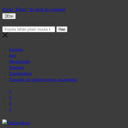
Press "Enter" to skip to content
Etsi
Hae sivustolta Uutissirkus
Kauppa
Info
Mediatiedot
Toimitus
Toimittajaksi
Toisaalle eli satiirisivustoja maailmalta