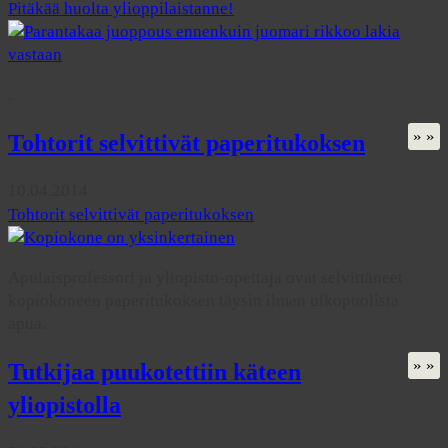
Pitäkää huolta ylioppilaistanne!
.
» »
Tohtorit selvittivät paperitukoksen
10.04.2014
Tohtorit selvittivät paperitukoksen
Apulaisprofessori ja yliopisto-opettaja ovat selvittäneet
kopiokoneen paperitukoksen täysin ilman ulkopuolista
apua.
» »
Tutkijaa puukotettiin käteen
yliopistolla