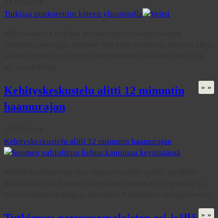
31.03.2014
Tutkijaa puukotettiin käteen yliopistolla
Määräaikaista tutkijaa puukottaneen määräaikaisen
yliopisto-opettajan mukaan hän yritti suunnata iskunsa uhrin
selkään, mutta ei kyennyt toteuttamaan tekoaan siten kuin
oli suunnitellut.
» »
Kehityskeskustelu alitti 12 minuutin
haamurajan
17.02.2014
Kehityskeskustelu alitti 12 minuutin haamurajan
Kehityskeskustelun uusi nopeusennätys syntyi myöhään
iltapäivällä Itä-Suomen yliopiston yleisen työhygienian ja
teollisuusantropologian laitoksen Kärsämäen toimipisteessä.
» »
Tutkimus: perussuomalaisten esi-isällä