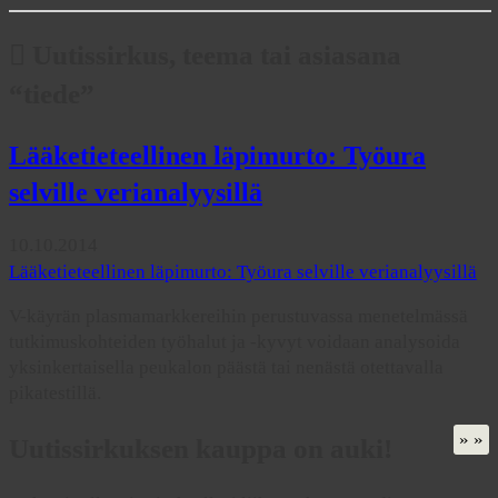
Uutissirkus, teema tai asiasana
“tiede”
Lääketieteellinen läpimurto: Työura
selville verianalyysillä
10.10.2014
Lääketieteellinen läpimurto: Työura selville verianalyysillä
V-käyrän plasmamarkkereihin perustuvassa menetelmässä
tutkimuskohteiden työhalut ja -kyvyt voidaan analysoida
yksinkertaisella peukalon päästä tai nenästä otettavalla
pikatestillä.
» »
Uutissirkuksen kauppa on auki!