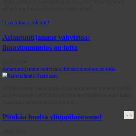
Onko sinulla tai yritykselläsi liikaa rahaa? Puodissamme
pääset ongelmastasi vaivattomasti eroon!
Tervetuloa ostoksille!
Asiantuntijamme vahvistaa:
ilmastonmuutos on totta
25.05.2014
Asiantuntijamme vahvistaa: ilmastonmuutos on totta
Uutissirkuksen beachparty- ja paleltumavamma-asiantuntija
Uolevi Ahonen heitti tänä vuonna talviturkkinsa lähes kaksi
kuukautta tavanomaista aiemmin.
» »
Pitäkää huolta ylioppilaistanne!
30.04.2014