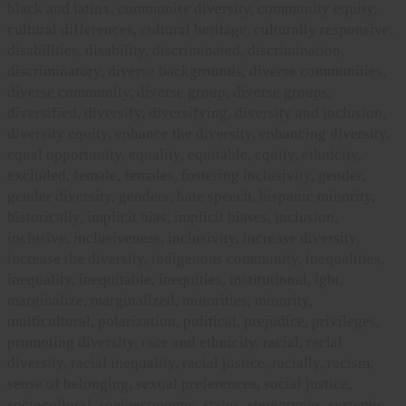
black and latinx, community diversity, community equity,
cultural differences, cultural heritage, culturally responsive,
disabilities, disability, discriminated, discrimination,
discriminatory, diverse backgrounds, diverse communities,
diverse community, diverse group, diverse groups,
diversified, diversify, diversifying, diversity and inclusion,
diversity equity, enhance the diversity, enhancing diversity,
equal opportunity, equality, equitable, equity, ethnicity,
excluded, female, females, fostering inclusivity, gender,
gender diversity, genders, hate speech, hispanic minority,
historically, implicit bias, implicit biases, inclusion,
inclusive, inclusiveness, inclusivity, increase diversity,
increase the diversity, indigenous community, inequalities,
inequality, inequitable, inequities, institutional, lgbt,
marginalize, marginalized, minorities, minority,
multicultural, polarization, political, prejudice, privileges,
promoting diversity, race and ethnicity, racial, racial
diversity, racial inequality, racial justice, racially, racism,
sense of belonging, sexual preferences, social justice,
sociocultural, socioeconomic, status, stereotypes, systemic,