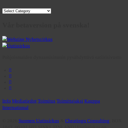
Osastot
Vår betaversion på svenska!
Pohjoismaiden dynaamisimmin pysähdyttävä satiirisivusto
Info
Mediatiedot
Toimitus
Toimittajaksi
Kauppa
International
© 2026
Suomen Uutissirkus
&
Cheatingu Consulting
, BOX
1047, 00101 HELSINKI, FINLAND | Uutissirkus on