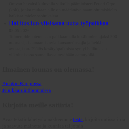
Oravan havaitsi kuluvalla viikolla pääministeri Petteri Orpo
(kok), jonka mukaan sille on määrättävä naamioitumiskielto
kaikissa mielenosoituksissa.
Hallitus luo viisisataa uutta työpaikkaa
05.05.2026
Toimenpide toteutetaan palkkaamalla kesälomien ajaksi 500
nuorta sijaistamaan istuvia kansanedustajia ja heidän
avustajiaan. Päätös kesätyöpaikoista syntyi hallituksen
viikoittaisessa saunaillassa myöhään aamuyöllä.
Ilmainen lounas on olemassa!
Ainakin Kuopiossa
Ja nikkarointihommissa
Kirjoita meille satiiria!
Avaa tekstinlähetyslomakkeemme
tästä
, kirjoita uutissatiiria
ja saavuta mainetta ja kunniaa tai jotain!