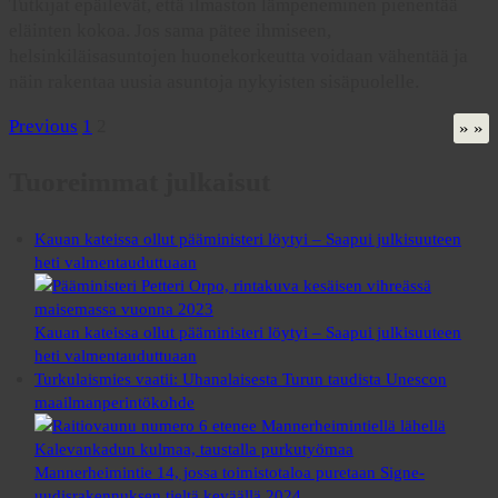
Tutkijat epäilevät, että ilmaston lämpeneminen pienentää
eläinten kokoa. Jos sama pätee ihmiseen,
helsinkiläisasuntojen huonekorkeutta voidaan vähentää ja
näin rakentaa uusia asuntoja nykyisten sisäpuolelle.
Posts
Previous
1
2
» »
pagination
Tuoreimmat julkaisut
Kauan kateissa ollut pääministeri löytyi – Saapui julkisuuteen
heti valmentauduttuaan
Kauan kateissa ollut pääministeri löytyi – Saapui julkisuuteen
heti valmentauduttuaan
Turkulaismies vaatii: Uhanalaisesta Turun taudista Unescon
maailmanperintökohde