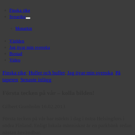
Finska rike
Svearike
open
menu
Monarkin
Världen
Jag övar min svenska
Bostad
Video
Finska rike
,
Huller och buller
,
Jag övar min svenska
,
På
tapeten
,
Senaste inlägg
Första tecken på vår – kolla bilden!
Gilbert Granholm 16.02.2013
Första tecken på vår har märkts i dag i östra Helsingfors i
södra Finland. Enligt lokala människor är en parkbänk redan
nästan änvändbar.