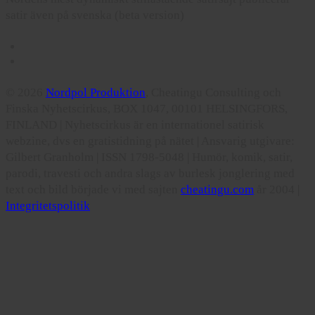
satir även på svenska (beta version)
© 2026
Nordpol Produktion
, Cheatingu Consulting och
Finska Nyhetscirkus, BOX 1047, 00101 HELSINGFORS,
FINLAND | Nyhetscirkus är en internationel satirisk
webzine, dvs en gratistidning på nätet | Ansvarig utgivare:
Gilbert Granholm | ISSN 1798-5048 | Humör, komik, satir,
parodi, travesti och andra slags av burlesk jonglering med
text och bild började vi med sajten
cheatingu.com
år 2004 |
Integritetspolitik