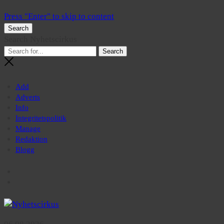
Press "Enter" to skip to content
Search
Search Nyhetscirkus
Add
Adverts
Info
Integritetspolitik
Manage
Redaktion
Blogg