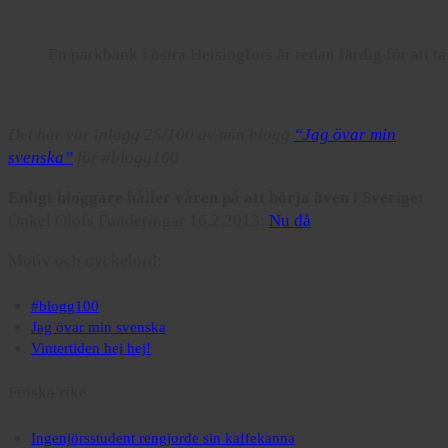
En parkbänk i östra Helsingfors är redan färdig för att ta
Det här var inlägg 25/100 av min blogg
“Jag övar min
svenska”
för #blogg100
Enligt bloggare håller våren på att börja även i Sverige:
Onkel Olofs Funderingar 16.2.2013:
Nu då
Motiv och nyckelord:
#blogg100
Jag övar min svenska
Vintertiden hej hej!
Finska rike
Ingenjörsstudent rengjorde sin kaffekanna