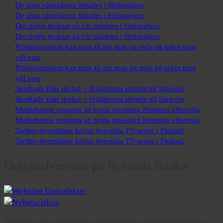
De sista vårtecknen hittades i Helsingfors
De sista vårtecknen hittades i Helsingfors
Det tredje tecknet på vår märktes i Helsingfors
Det tredje tecknet på vår märktes i Helsingfors
Prisinformation kan man få om man tar reda på saker man
vill veta
Prisinformation kan man få om man tar reda på saker man
vill veta
Skolkade från skolan – föräldrarna dömda till fängelse
Skolkade från skolan – föräldrarna dömda till fängelse
Medarbetare tvungna att hejda president Niinistös offervilja
Medarbetare tvungna att hejda president Niinistös offervilja
Twitter-översättare börjar översätta TV-serier i Finland
Twitter-översättare börjar översätta TV-serier i Finland
Originalversion på flytande finska
Nordens mest dynamiskt stillastående satirsajt publicerar