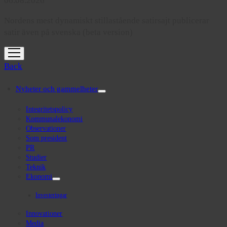
06.08.2026
Nordens mest dynamiskt stillastående satirsajt publicerar
satir även på svenska (beta version)
open
menu
Back
Nyheter och gammelheter
open
menu
Integritetspolicy
Kommunalekonomi
Observationer
Som president
PR
Studier
Teknik
Ekonomi
open
menu
Investeringar
Innovationer
Media