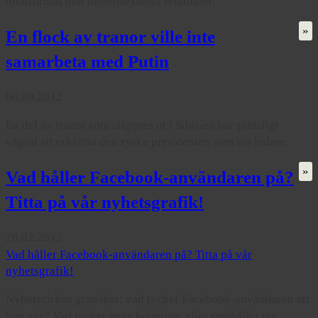
totalförbud mot heterosexuella relationer.
»
En flock av tranor ville inte
samarbeta med Putin
06.09.2012
En del av tranor som släpptes ut i Sibirien har plötsligt
vägrat att erkänna den ryske presidenten som sin ledare.
»
Vad håller Facebook-användaren på?
Titta på vår nyhetsgrafik!
20.02.2012
Vad håller Facebook-användaren på? Titta på vår
nyhetsgrafik!
Nyhetscirkus granskar: vad tycker Facebook-användaren att
han gör? Vad tycker hans kompisar eller samhället om