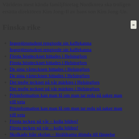
Världens mest kända familjföretag Nordkorea ska troligen
ersätta direktören Kim Jong-Il av hans son Kim Jong-Un.
»
Finska rike
Ingenjörsstudent rengjorde sin kaffekanna
Ingenjörsstudent rengjorde sin kaffekanna
Första hösttecknet hittades i Helsingfors
Första hösttecknet hittades i Helsingfors
De sista vårtecknen hittades i Helsingfors
De sista vårtecknen hittades i Helsingfors
Det tredje tecknet på vår märktes i Helsingfors
Det tredje tecknet på vår märktes i Helsingfors
Prisinformation kan man få om man tar reda på saker man
vill veta
Prisinformation kan man få om man tar reda på saker man
vill veta
Första tecken på vår – kolla bilden!
Första tecken på vår – kolla bilden!
Skolkade från skolan – föräldrarna dömda till fängelse