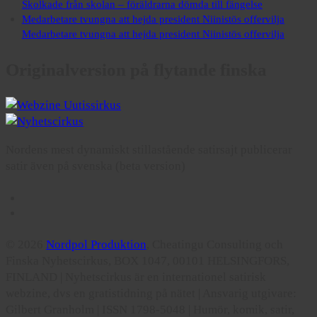
Skolkade från skolan – föräldrarna dömda till fängelse
Medarbetare tvungna att hejda president Niinistös offervilja
Medarbetare tvungna att hejda president Niinistös offervilja
Originalversion på flytande finska
Nordens mest dynamiskt stillastående satirsajt publicerar
satir även på svenska (beta version)
© 2026
Nordpol Produktion
, Cheatingu Consulting och
Finska Nyhetscirkus, BOX 1047, 00101 HELSINGFORS,
FINLAND | Nyhetscirkus är en internationel satirisk
webzine, dvs en gratistidning på nätet | Ansvarig utgivare:
Gilbert Granholm | ISSN 1798-5048 | Humör, komik, satir,