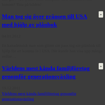
honom? Titta på bilden!
»
Man tog sig över gränsen till USA
med hjälp av plånbok
04.01.2012
En kanadensisk man som glömt sitt pass tog sin plånbok till
hjälp för att komma in i USA. Där kunde han visa upp många
sedlar…
»
Världens mest kända familjföretag
genomför generationsväxling
19.12.2011
Världens mest kända familjföretag genomför
generationsväxling