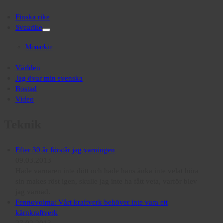
Finska rike
Svearike
open
menu
Monarkin
Världen
Jag övar min svenska
Bostad
Video
Teknik
Efter 30 år förstår jag varningen
09.03.2013
Hade varnaren inte dött och hade hans änka inte velat höra
sin makes röst igen, skulle jag inte ha fått veta, varför blev
jag varnad.
Fennovoima: Vårt kraftverk behöver inte vara ett
kärnkraftverk
27.02.2013