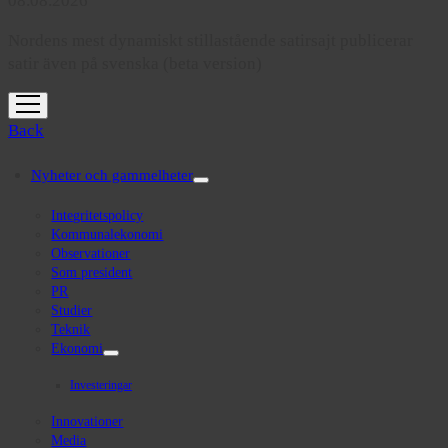
08.08.2026
Nordens mest dynamiskt stillastående satirsajt publicerar
satir även på svenska (beta version)
open
menu
Back
Nyheter och gammelheter
open
menu
Integritetspolicy
Kommunalekonomi
Observationer
Som president
PR
Studier
Teknik
Ekonomi
open
menu
Investeringar
Innovationer
Media