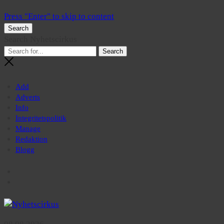
Press "Enter" to skip to content
Search
Search Nyhetscirkus
Add
Adverts
Info
Integritetspolitik
Manage
Redaktion
Blogg