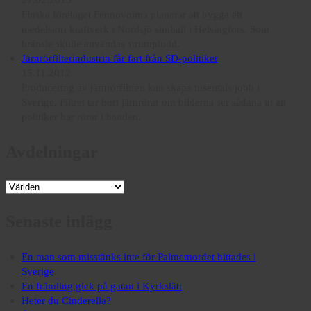
Finska företaget Fennovoima planerar att bygga ett
medelstort kraftverk i Nordsjö simhall i Helsingfors. Som
bränsle skulle användas strumpludd.
Järnrörfilterindustrin får fart från SD-politiker
15.11.2012
Producering av järnrörfiltren kan skapa tusentals jobb i
Sverige. Filtret tar bort järnrörar om bilderna ser sådana ut att
politiker har rörar i handen.
Avdelningar
Avdelningar
Senaste inlägg
En man som misstänks inte för Palmemordet hittades i
Sverige
En främling gick på gatan i Kyrkslätt
Heter du Cinderella?