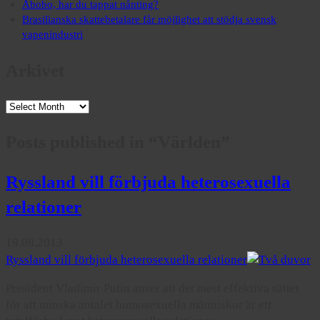
Åbobo, har du tappat nånting?
Brasilianska skattebetalare får möjlighet att stödja svensk
vapenindustri
Arkivet
Arkivet
Posts published in “Världen”
Ryssland vill förbjuda heterosexuella
relationer
19.08.2013
Ryssland vill förbjuda heterosexuella relationer
President Vladimir Putin anser att det mest effektiva sättet
för att minska antalet homosexuella människor är ett