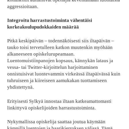
aggressioitaan.
Integroitu harrastustoiminta vähentäisi
korkeakoulupudokkaiden määrää
Pitkä keskipäivän – todennäköisesti siis iltapäivän –
tauko toisi tervetulleen katkon muutenkin myöhään
alkaneeseen opiskelurupeamaan.
Luentomuistiinpanojen kopsaus, kännykän lataus ja
vessa- tai Twitter-kirjoittelun harjoittaminen
onnistuisivat luontevammin virkeässä iltapäivässä kuin
tuhruiseen ja kiireiseen aamukakan tuottamiseen
yhdistettynä.
Erityisesti Sylkyä innostaa iltaan katkeamattomasti
linkittyvä opiskelijoiden harrastustoiminta.
Nykymallissa opiskelija saattaa joutua käymään
kämpillä luentojen ja baarikierroksen välissä. Tämä