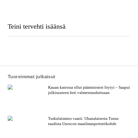
Teini tervehti isäänsä
Tuoreimmat julkaisut
Kauan kateissa ollut pääministeri löytyi – Saapui
julkisuuteen heti valmentauduttuaan
Turkulaismies vaatii: Uhanalaisesta Turun
taudista Unescon maailmanperintökohde