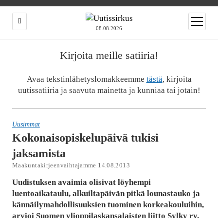
open
menu
08.08.2026
Kirjoita meille satiiria!
Avaa tekstinlähetyslomakkeemme
tästä
, kirjoita
uutissatiiria ja saavuta mainetta ja kunniaa tai jotain!
Uusimmat
Kokonaisopiskelupäivä tukisi
jaksamista
Maakuntakirjeenvaihtajamme 14.08.2013
Uudistuksen avaimia olisivat löyhempi
luentoaikataulu, alkuiltapäivän pitkä lounastauko ja
kännäilymahdollisuuksien tuominen korkeakouluihin,
arvioi Suomen ylioppilaskansalaisten liitto Sylky ry.