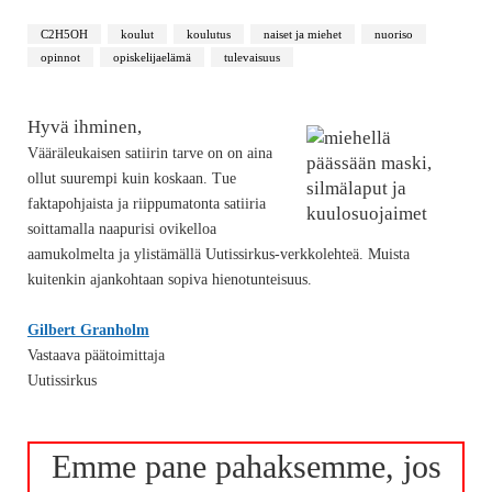
C2H5OH
koulut
koulutus
naiset ja miehet
nuoriso
opinnot
opiskelijaelämä
tulevaisuus
Hyvä ihminen,
Vääräleukaisen satiirin tarve on on aina
ollut suurempi kuin koskaan. Tue
faktapohjaista ja riippumatonta satiiria
soittamalla naapurisi ovikelloa
aamukolmelta ja ylistämällä Uutissirkus-verkkolehteä. Muista
kuitenkin ajankohtaan sopiva hienotunteisuus.
Gilbert Granholm
Vastaava päätoimittaja
Uutissirkus
Emme pane pahaksemme, jos