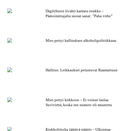
Digilehteen livahti karmea otsikko –
Päätoimittajalta suorat sanat: ”Paha virhe”
Mies pettyi hallituksen alkoholipolitiikkaan
Hallitus: Leikkaukset perustuvat Raamattuun
Mies pettyi kirkkoon – Ei voinut laulaa
Suvivirttä, koska sen numero oli muutettu
Kiekkoliitolta jäätävä päätös – Ulkoistaa