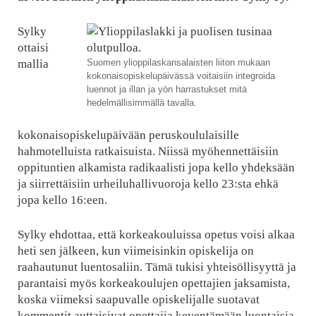
Sylky
ottaisi
mallia
Suomen ylioppilaskansalaisten liiton mukaan
kokonaisopiskelupäivässä voitaisiin integroida
luennot ja illan ja yön harrastukset mitä
hedelmällisimmällä tavalla.
kokonaisopiskelupäivään peruskoululaisille
hahmotelluista ratkaisuista. Niissä myöhennettäisiin
oppituntien alkamista radikaalisti jopa kello yhdeksään
ja siirrettäisiin urheiluhallivuoroja kello 23:sta ehkä
jopa kello 16:een.
Sylky ehdottaa, että korkeakouluissa opetus voisi alkaa
heti sen jälkeen, kun viimeisinkin opiskelija on
raahautunut luentosaliin. Tämä tukisi yhteisöllisyyttä ja
parantaisi myös korkeakoulujen opettajien jaksamista,
koska viimeksi saapuvalle opiskelijalle suotavat
kommentit auttaisivat opettajia keventämään luontaisia