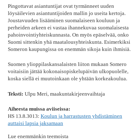
Pingottavat asiantuntijat ovat tyrmänneet uuden
löysäilevien asiantuntijoiden mallin jo useita kertoja.
Joustavuuden lisääminen suomalaiseen kouluun ja
perheiden arkeen ei vastaa ihannekuvaa suomalaisesta
pahoinvointiyhteiskunnasta. On myös epäselvää, onko
Suomi sittenkin yhä maatalousyhteiskunta. Esimerkiksi
Someron kaupungissa on enemmän sikoja kuin ihmisiä.
Suomen ylioppilaskansalaisten liiton mukaan Somero
voitaisiin jättää kokonaisopiskelupäivän ulkopuolelle,
koska siellä ei muutoinkaan ole yhtään korkeakoulua.
Teksti:
Ulpu Meri, maakuntakirjeenvaihtaja
Aiheesta muissa aviiseissa:
HS 13.8.3013:
Koulun ja harrastusten yhdistäminen
auttaisi lapsia jaksamaan
Lue enemmänkin teemoista