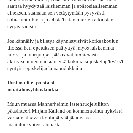
saattaa hyydyttää laiskemman ja epäsosiaalisemman
aineksen, saamaan sen vetäytymään pysyvästi
soluasuntoihinsa ja edistää siten nuorten aikuisten
syrjäytymistä.
Jos kännäily ja biletys käynnistyisivät korkeakoulun
tiloissa heti opetuksen päätyttyä, myös laiskemmat
nuoret ja tuurijuopot pääsisivät luontevasti
aktiivisempien mukaan eikä kokonaisopiskelupäivässä
syntyisi opiskelijaelämäpudokkaita.
Uusi malli ei poistaisi
maatalousyhteiskuntaa
Muun muassa Mannerheimin lastensuojeluliiton
pääsihteeri Mirjam Kalland on kommentoinut nykyistä
varhain alkavaa koulupäivää jäänteeksi
maatalousyhteiskunnasta.