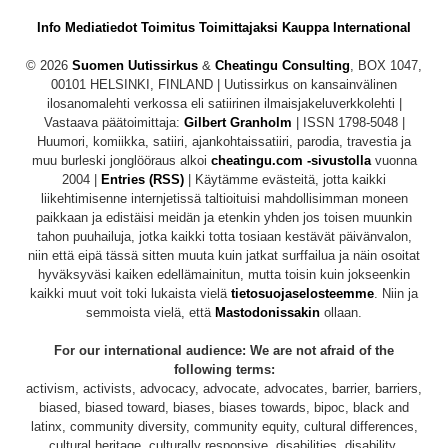
Info
Mediatiedot
Toimitus
Toimittajaksi
Kauppa
International
© 2026
Suomen Uutissirkus
&
Cheatingu Consulting
, BOX 1047,
00101 HELSINKI, FINLAND | Uutissirkus on kansainvälinen
ilosanomalehti verkossa eli satiirinen ilmaisjakeluverkkolehti |
Vastaava päätoimittaja:
Gilbert Granholm
| ISSN 1798-5048 |
Huumori, komiikka, satiiri, ajankohtaissatiiri, parodia, travestia ja
muu burleski jonglööraus alkoi
cheatingu.com -sivustolla
vuonna
2004 |
Entries (RSS)
| Käytämme evästeitä, jotta kaikki
liikehtimisenne internjetissä taltioituisi mahdollisimman moneen
paikkaan ja edistäisi meidän ja etenkin yhden jos toisen muunkin
tahon puuhailuja, jotka kaikki totta tosiaan kestävät päivänvalon,
niin että eipä tässä sitten muuta kuin jatkat surffailua ja näin osoitat
hyväksyväsi kaiken edellämainitun, mutta toisin kuin jokseenkin
kaikki muut voit toki lukaista vielä
tietosuojaselosteemme
. Niin ja
semmoista vielä, että
Mastodonissakin
ollaan.
For our international audience: We are not afraid of the
following terms:
activism, activists, advocacy, advocate, advocates, barrier, barriers,
biased, biased toward, biases, biases towards, bipoc, black and
latinx, community diversity, community equity, cultural differences,
cultural heritage, culturally responsive, disabilities, disability,