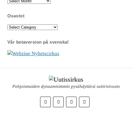
Arkisto
Osastot
Osastot
Vår betaversion på svenska!
Pohjoismaiden dynaamisimmin pysähdyttävä satiirisivusto