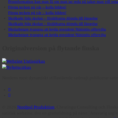
Prisinformation kan man få om man tar reda på saker man vill veta
Första tecken på vår – kolla bilden!
Första tecken på vår – kolla bilden!
Skolkade från skolan – föräldrarna dömda till fängelse
Skolkade från skolan – föräldrarna dömda till fängelse
Medarbetare tvungna att hejda president Niinistös offervilja
Medarbetare tvungna att hejda president Niinistös offervilja
Originalversion på flytande finska
Nordens mest dynamiskt stillastående satirsajt publicerar sati
© 2026
Nordpol Produktion
, Cheatingu Consulting och Fins
satirisk webzine, dvs en gratistidning på nätet | Ansvarig utg