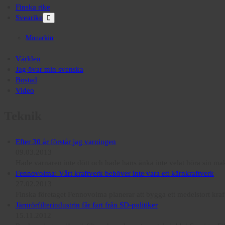
Finska rike
Svearike
open
menu
Monarkin
Världen
Jag övar min svenska
Bostad
Video
Teknik
Efter 30 år förstår jag varningen
09.03.2013
Hade varnaren inte dött och hade hans änka inte velat höra sin makes
Fennovoima: Vårt kraftverk behöver inte vara ett kärnkraftverk
27.02.2013
Finska företaget Fennovoima planerar att bygga ett medelstort kra
Järnrörfilterindustrin får fart från SD-politiker
15.11.2012