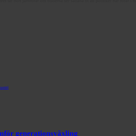
ret tar bort järnrörar om bilderna ser sådana ut att politiker har rörar i 
ustri
mför generationsväxling