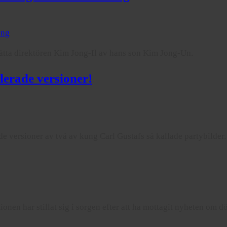
ing
ätta direktören Kim Jong-Il av hans son Kim Jong-Un.
lerade versioner!
e versioner av två av kung Carl Gustafs så kallade partybilder.
ionen har stillat sig i sorgen efter att ha mottagit nyheten om dö