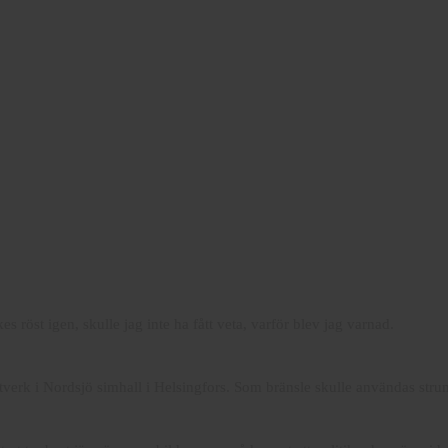
 röst igen, skulle jag inte ha fått veta, varför blev jag varnad.
ftverk i Nordsjö simhall i Helsingfors. Som bränsle skulle användas str