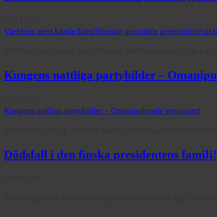
19.12.2011
Världens mest kända familjföretag genomför generationsväxl
Världens mest kända familjföretag Nordkorea ska troligen ers
Kungens nattliga partybilder – Omanipu
16.12.2011
Kungens nattliga partybilder – Omanipulerade versioner!
Som första tidning i världen kan vi offentliggöra omanipulerad
Dödsfall i den finska presidentens familj!
19.07.2011
Stora sorgen har fallit öfver republiken Finland i dag. Hela nat