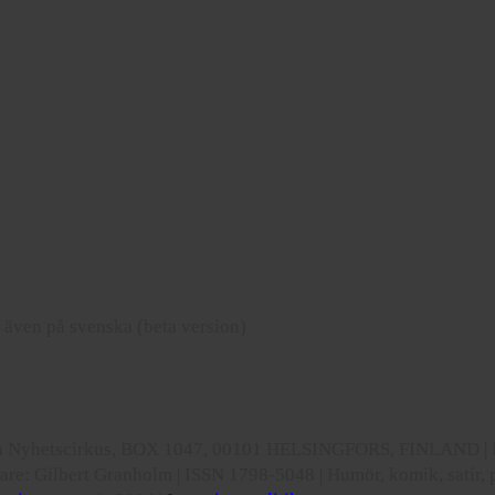
r även på svenska (beta version)
ka Nyhetscirkus, BOX 1047, 00101 HELSINGFORS, FINLAND | Ny
ivare: Gilbert Granholm | ISSN 1798-5048 | Humör, komik, satir, p