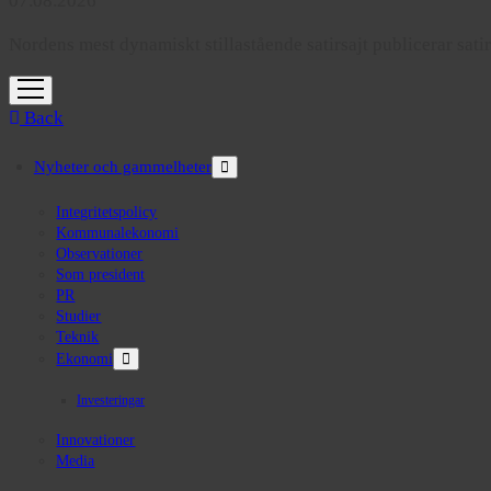
07.08.2026
Nordens mest dynamiskt stillastående satirsajt publicerar sati
open
menu
Back
Nyheter och gammelheter
open
menu
Integritetspolicy
Kommunalekonomi
Observationer
Som president
PR
Studier
Teknik
open
Ekonomi
menu
Investeringar
Innovationer
Media