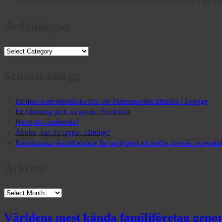
Producering av järnrörfiltren kan skapa tusentals jobb i Sverige. Filt
Avdelningar
Avdelningar
Senaste inlägg
En man som misstänks inte för Palmemordet hittades i Sverige
En främling gick på gatan i Kyrkslätt
Heter du Cinderella?
Åbobo, har du tappat nånting?
Brasilianska skattebetalare får möjlighet att stödja svensk vapenind
Arkivet
Arkivet
Världens mest kända familjföretag geno