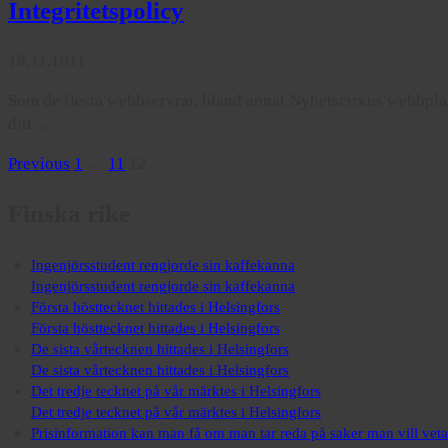
Integritetspolicy
19.11.1911
Som de flesta webbservrar, bland annat Nyhetscirkus webbplats 
ditt…
Posts
Previous
1
…
11
12
pagination
Finska rike
Ingenjörsstudent rengjorde sin kaffekanna
Ingenjörsstudent rengjorde sin kaffekanna
Första hösttecknet hittades i Helsingfors
Första hösttecknet hittades i Helsingfors
De sista vårtecknen hittades i Helsingfors
De sista vårtecknen hittades i Helsingfors
Det tredje tecknet på vår märktes i Helsingfors
Det tredje tecknet på vår märktes i Helsingfors
Prisinformation kan man få om man tar reda på saker man vill veta