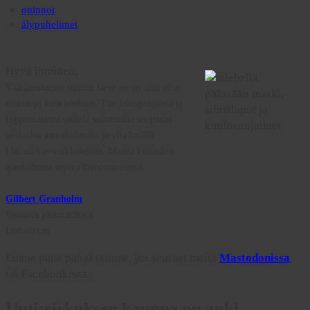
opinnot
älypuhelimet
Hyvä ihminen,
Vääräleukaisen satiirin tarve on on aina ollut
suurempi kuin koskaan. Tue faktapohjaista ja
riippumatonta satiiria soittamalla naapurisi
ovikelloa aamukolmelta ja ylistämällä
Uutissirkus-verkkolehteä. Muista kuitenkin
ajankohtaan sopiva hienotunteisuus.
Gilbert Granholm
Vastaava päätoimittaja
Uutissirkus
Emme pane pahaksemme, jos seuraat meitä
Mastodonissa
tai Facebookissa.
Uutissirkuksen kauppa on auki