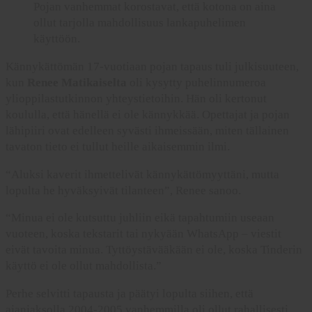
Pojan vanhemmat korostavat, että kotona on aina
ollut tarjolla mahdollisuus lankapuhelimen
käyttöön.
Kännykättömän 17-vuotiaan pojan tapaus tuli julkisuuteen,
kun
Renee Matikaiselta
oli kysytty puhelinnumeroa
ylioppilastutkinnon yhteystietoihin. Hän oli kertonut
koululla, että hänellä ei ole kännykkää. Opettajat ja pojan
lähipiiri ovat edelleen syvästi ihmeissään, miten tällainen
tavaton tieto ei tullut heille aikaisemmin ilmi.
“Aluksi kaverit ihmettelivät kännykättömyyttäni, mutta
lopulta he hyväksyivät tilanteen”, Renee sanoo.
“Minua ei ole kutsuttu juhliin eikä tapahtumiin useaan
vuoteen, koska tekstarit tai nykyään WhatsApp – viestit
eivät tavoita minua. Tyttöystävääkään ei ole, koska Tinderin
käyttö ei ole ollut mahdollista.”
Perhe selvitti tapausta ja päätyi lopulta siihen, että
ajanjaksolla 2004-2005 vanhemmilla oli ollut rahallisesti