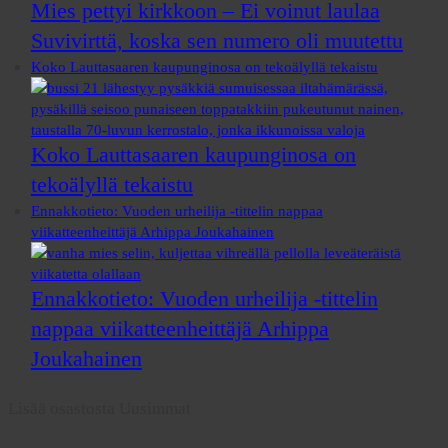
Mies pettyi kirkkoon – Ei voinut laulaa
Suvivirttä, koska sen numero oli muutettu
Koko Lauttasaaren kaupunginosa on tekoälyllä tekaistu
Koko Lauttasaaren kaupunginosa on
tekoälyllä tekaistu
Ennakkotieto: Vuoden urheilija -tittelin nappaa
viikatteenheittäjä Arhippa Joukahainen
Ennakkotieto: Vuoden urheilija -tittelin
nappaa viikatteenheittäjä Arhippa
Joukahainen
Lisää osastosta
Uusimmat