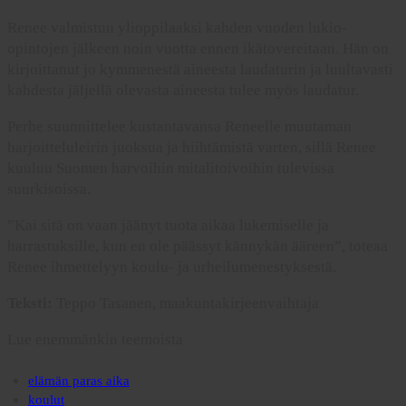
Renee valmistuu ylioppilaaksi kahden vuoden lukio-
opintojen jälkeen noin vuotta ennen ikätovereitaan. Hän on
kirjoittanut jo kymmenestä aineesta laudaturin ja luultavasti
kahdesta jäljellä olevasta aineesta tulee myös laudatur.
Perhe suunnittelee kustantavansa Reneelle muutaman
harjoitteluleirin juoksua ja hiihtämistä varten, sillä Renee
kuuluu Suomen harvoihin mitalitoivoihin tulevissa
suurkisoissa.
”Kai sitä on vaan jäänyt tuota aikaa lukemiselle ja
harrastuksille, kun en ole päässyt kännykän ääreen”, toteaa
Renee ihmettelyyn koulu- ja urheilumenestyksestä.
Teksti:
Teppo Tasanen, maakuntakirjeenvaihtaja
Lue enemmänkin teemoista
elämän paras aika
koulut