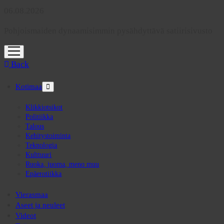
06.08.2026
Pohjoismaiden dynaamisimmin pysähdyttävä satiirisivusto
open
menu
Back
Kotimaa
open
menu
Klikkiotsikot
Politiikka
Talous
Kehitystoiminta
Teknologia
Kulttuuri
Ruoka, juoma, meno muu
Epäerotiikka
Vierasmaa
Aseet ja neuleet
Videot