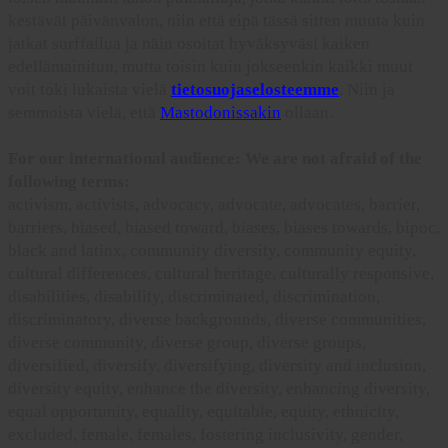
kestävät päivänvalon, niin että eipä tässä sitten muuta kuin
jatkat surffailua ja näin osoitat hyväksyväsi kaiken
edellämainitun, mutta toisin kuin jokseenkin kaikki muut
voit toki lukaista vielä
tietosuojaselosteemme
. Niin ja
semmoista vielä, että
Mastodonissakin
ollaan.
For our international audience: We are not afraid of the
following terms:
activism, activists, advocacy, advocate, advocates, barrier,
barriers, biased, biased toward, biases, biases towards, bipoc,
black and latinx, community diversity, community equity,
cultural differences, cultural heritage, culturally responsive,
disabilities, disability, discriminated, discrimination,
discriminatory, diverse backgrounds, diverse communities,
diverse community, diverse group, diverse groups,
diversified, diversify, diversifying, diversity and inclusion,
diversity equity, enhance the diversity, enhancing diversity,
equal opportunity, equality, equitable, equity, ethnicity,
excluded, female, females, fostering inclusivity, gender,