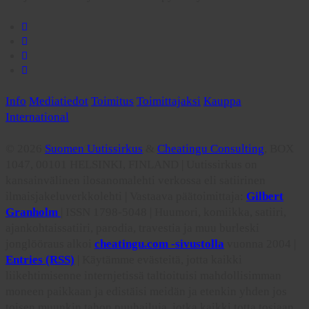
Info
Mediatiedot
Toimitus
Toimittajaksi
Kauppa
International
© 2026
Suomen Uutissirkus
&
Cheatingu Consulting
, BOX
1047, 00101 HELSINKI, FINLAND | Uutissirkus on
kansainvälinen ilosanomalehti verkossa eli satiirinen
ilmaisjakeluverkkolehti | Vastaava päätoimittaja:
Gilbert
Granholm
| ISSN 1798-5048 | Huumori, komiikka, satiiri,
ajankohtaissatiiri, parodia, travestia ja muu burleski
jonglööraus alkoi
cheatingu.com -sivustolla
vuonna 2004 |
Entries (RSS)
| Käytämme evästeitä, jotta kaikki
liikehtimisenne internjetissä taltioituisi mahdollisimman
moneen paikkaan ja edistäisi meidän ja etenkin yhden jos
toisen muunkin tahon puuhailuja, jotka kaikki totta tosiaan