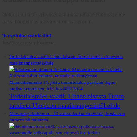
Onko sinulla tai yritykselläsi liikaa rahaa? Puodissamme
pääset ongelmastasi vaivattomasti eroon!
Tervetuloa ostoksille!
Lisää osastosta
Kotimaa
Turkulaismies vaatii: Uhanalaisesta Turun taudista Unescon
maailmanperintökohde
Turkulaismies vaatii: Uhanalaisesta Turun
taudista Unescon maailmanperintökohde
Mies pettyi kirkkoon – Ei voinut laulaa Suvivirttä, koska sen
numero oli muutettu