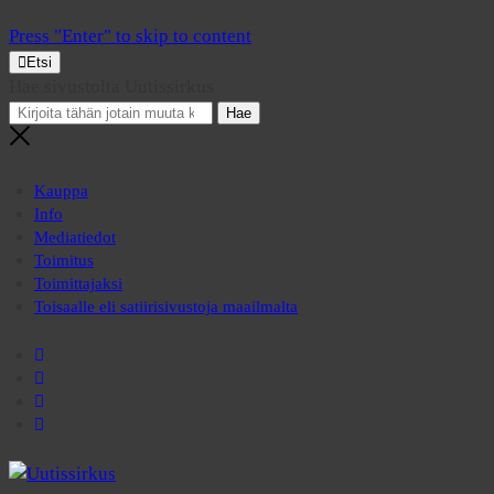
Press "Enter" to skip to content
Etsi
Hae sivustolta Uutissirkus
Kauppa
Info
Mediatiedot
Toimitus
Toimittajaksi
Toisaalle eli satiirisivustoja maailmalta