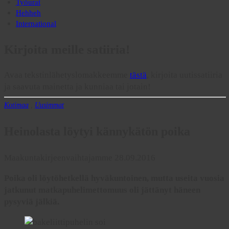
Työurat
Hehheh
International
Kirjoita meille satiiria!
Avaa tekstinlähetyslomakkeemme
tästä
, kirjoita uutissatiiria
ja saavuta mainetta ja kunniaa tai jotain!
Kotimaa
,
Uusimmat
Heinolasta löytyi kännykätön poika
Maakuntakirjeenvaihtajamme 28.09.2016
Poika oli löytöhetkellä hyväkuntoinen, mutta useita vuosia
jatkunut matkapuhelimettomuus oli jättänyt häneen
pysyviä jälkiä.