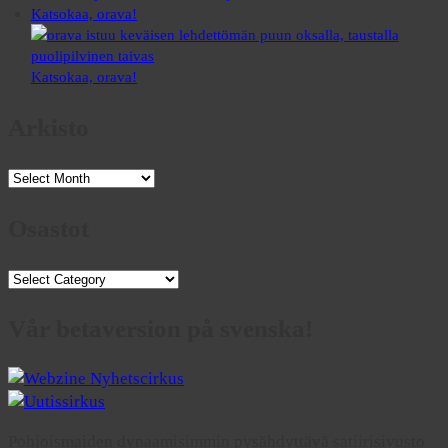
Katsokaa, orava!
Katsokaa, orava!
Arkisto
Arkisto
Osastot
Osastot
Vår betaversion på svenska!
Pohjoismaiden dynaamisimmin pysähdyttävä satiirisivusto