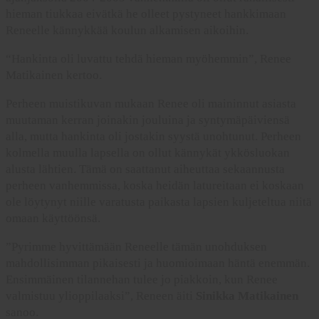
hieman tiukkaa eivätkä he olleet pystyneet hankkimaan
Reneelle kännykkää koulun alkamisen aikoihin.
“Hankinta oli luvattu tehdä hieman myöhemmin”, Renee
Matikainen kertoo.
Perheen muistikuvan mukaan Renee oli maininnut asiasta
muutaman kerran joinakin jouluina ja syntymäpäiviensä
alla, mutta hankinta oli jostakin syystä unohtunut. Perheen
kolmella muulla lapsella on ollut kännykät ykkösluokan
alusta lähtien. Tämä on saattanut aiheuttaa sekaannusta
perheen vanhemmissa, koska heidän latureitaan ei koskaan
ole löytynyt niille varatusta paikasta lapsien kuljeteltua niitä
omaan käyttöönsä.
”Pyrimme hyvittämään Reneelle tämän unohduksen
mahdollisimman pikaisesti ja huomioimaan häntä enemmän.
Ensimmäinen tilannehan tulee jo piakkoin, kun Renee
valmistuu ylioppilaaksi”, Reneen äiti
Sinikka Matikainen
sanoo.