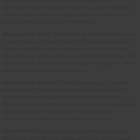
mörkösi”, hän oivaltaa, että sitä ei kannata tuhlata
aluehallintoviraston tilaamalla kurssilla, vaan se kannattaa
säästää erään pörssiyhtiön keskijohdon seuraavan viikon
iltapäiväseminaariin, hinta 279 euroa/hlö.
Maanantai klo 23.18
Taksinkuljettaja Mohammad Noor on
iloinen. Asiakas on antanut hänelle 20 euroa tippiä, koska
Suomi on jääkiekon uusi maailmanmestari. Noor ei vielä
tiedä, että sama asiakas soittaa hänelle tiistaiaamuna ja vaatii
seteliä takaisin, koska ei omien sanojensa mukaan ole ollut
tavanomaisessa henkisessä tilassaan.
Maanantai klo 23.55
Heidi Heikkinen herää 12 minuutin
unien jälkeen. Eeli-vauva kärsii vatsavaivoista, eikä ole
antanut äitinsä nukkua kunnolla kolmeen kuukauteen.
Heikkinen tuumii, että on valvomiskykynsä puolesta valmis
kunnon juhlintaan, mikäli Suomi voittaa jääkiekon
maailmanmestaruuden ensi vuonna Lausannessa.
Tiistai klo 06.30
Arki on alkanut. Osa edellä mainituista
henkilöistä on jo hereillä, vaikka arveleekin pysyvämmin