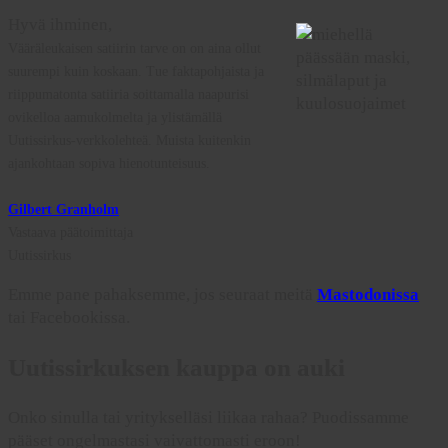
Hyvä ihminen,
Vääräleukaisen satiirin tarve on on aina ollut
suurempi kuin koskaan. Tue faktapohjaista ja
riippumatonta satiiria soittamalla naapurisi
ovikelloa aamukolmelta ja ylistämällä
Uutissirkus-verkkolehteä. Muista kuitenkin
ajankohtaan sopiva hienotunteisuus.
Gilbert Granholm
Vastaava päätoimittaja
Uutissirkus
Emme pane pahaksemme, jos seuraat meitä
Mastodonissa
tai Facebookissa.
Uutissirkuksen kauppa on auki
Onko sinulla tai yritykselläsi liikaa rahaa? Puodissamme
pääset ongelmastasi vaivattomasti eroon!