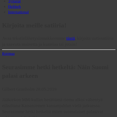
Työurat
Hehheh
International
Kirjoita meille satiiria!
Avaa tekstinlähetyslomakkeemme
tästä
, kirjoita uutissatiiria
ja saavuta mainetta ja kunniaa tai jotain!
Kotimaa
Seurasimme hetki hetkeltä: Näin Suomi
palasi arkeen
Gilbert Granholm 28.05.2019
Jääkiekon MM-kullan herättämä riemu alkoi vähentyä
eilisiltana Kaisaniemen kansanjuhlan vielä jatkuessa.
Seurasimme hetki hetkeltä miten suomalaiset palasivat