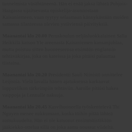
tunnelmista väsähtäneenä. Hän ei enää jaksa lähteä Pohjois-
Haagassa sijaitsevasta opiskelija-asunnostaan
Kaisaniemeen, vaan tyytyy selaamaan kännykästään muiden
samassa tilanteessa olevien ystäviensä päivityksiä.
Maanantai klo 20.00
Peruskoulun neljäsluokkalainen Salla
Heikkilä katsoo Yle areenasta Kaisaniemen kansanjuhlaa,
mutta poistuu sitten huoneeseensa etsimään englannin
tehtäväkirjaa, joka on kateissa ja joka pitäisi palauttaa
tiistaina.
Maanantai klo 20.20
Presidentti Sauli Niinistö onnittelee
Leijonia. Vielä lavalla hänen ajatuksensa karkaavat
loppuviikon tärkeimpiin tehtäviin. Aarolle pitäisi hakea
vaippoja ja Lennulle naksuja.
Maanantai klo 20.45
Kasvihuoneella työskentelevä Thi
Nguyen menee nukkumaan, koska töihin pitää lähteä
aamukuudelta. Hän ei ole katsonut ensimmäistäkään
jääkiekko-ottelua sillä on joka aamu noussut viideltä.