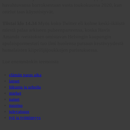
havahtuvansa horroksestaan vasta toukokuussa 2020, kun
ottelut taas käynnistyvät.
Tiistai klo 14.34
Myös koko Twitter eli kolme keski-ikäistä
miestä palaa arkiseen puheenparteensa, koska Havis
Amanda -veistoksen omistavan Helsingin kaupungin
apulaispormestari tuo ilmi huolensa patsaan kestävyydestä
humalaisten kiipeilijäjoukkojen puristuksessa.
Lue enemmänkin teemoista
elämän paras aika
lapset
liikunta ja urheilu
miehet
naiset
nuoriso
tulevaisuus
työ ja työttömyys