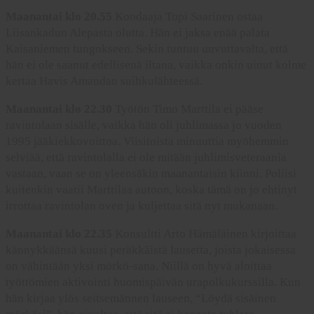
Maanantai klo 20.55
Koodaaja Topi Saarinen ostaa
Liisankadun Alepasta olutta. Hän ei jaksa enää palata
Kaisaniemen tungokseen. Sekin tuntuu uuvuttavalta, että
hän ei ole saanut edellisenä iltana, vaikka onkin uinut kolme
kertaa Havis Amandan suihkulähteessä.
Maanantai klo 22.30
Työtön Timo Marttila ei pääse
ravintolaan sisälle, vaikka hän oli juhlimassa jo vuoden
1995 jääkiekkovoittoa. Viisitoista minuuttia myöhemmin
selviää, että ravintolalla ei ole mitään juhlimisveteraania
vastaan, vaan se on yleensäkin maanantaisin kiinni. Poliisi
kuitenkin vaatii Marttilaa autoon, koska tämä on jo ehtinyt
irrottaa ravintolan oven ja kuljettaa sitä nyt mukanaan.
Maanantai klo 22.35
Konsultti Arto Hämäläinen kirjoittaa
kännykkäänsä kuusi peräkkäistä lausetta, joista jokaisessa
on vähintään yksi mörkö-sana. Niillä on hyvä aloittaa
työttömien aktivointi huomispäivän urapolkukurssilla. Kun
hän kirjaa ylös seitsemännen lauseen, “Löydä sisäinen