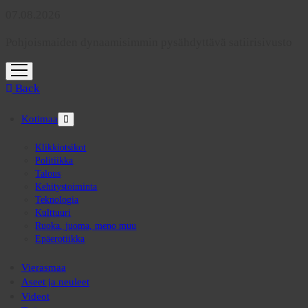
07.08.2026
Pohjoismaiden dynaamisimmin pysähdyttävä satiirisivusto
open
menu
Back
Kotimaa
open
menu
Klikkiotsikot
Politiikka
Talous
Kehitystoiminta
Teknologia
Kulttuuri
Ruoka, juoma, meno muu
Epäerotiikka
Vierasmaa
Aseet ja neuleet
Videot