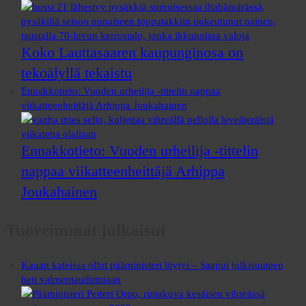
Koko Lauttasaaren kaupunginosa on
tekoälyllä tekaistu
Ennakkotieto: Vuoden urheilija -tittelin nappaa
viikatteenheittäjä Arhippa Joukahainen
Ennakkotieto: Vuoden urheilija -tittelin
nappaa viikatteenheittäjä Arhippa
Joukahainen
Tuoreimmat julkaisut
Kauan kateissa ollut pääministeri löytyi – Saapui julkisuuteen
heti valmentauduttuaan