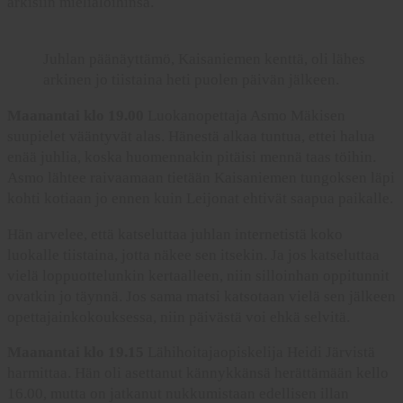
arkisiin mielialoihinsa.
Juhlan päänäyttämö, Kaisaniemen kenttä, oli lähes
arkinen jo tiistaina heti puolen päivän jälkeen.
Maanantai klo 19.00
Luokanopettaja Asmo Mäkisen
suupielet vääntyvät alas. Hänestä alkaa tuntua, ettei halua
enää juhlia, koska huomennakin pitäisi mennä taas töihin.
Asmo lähtee raivaamaan tietään Kaisaniemen tungoksen läpi
kohti kotiaan jo ennen kuin Leijonat ehtivät saapua paikalle.
Hän arvelee, että katseluttaa juhlan internetistä koko
luokalle tiistaina, jotta näkee sen itsekin. Ja jos katseluttaa
vielä loppuottelunkin kertaalleen, niin silloinhan oppitunnit
ovatkin jo täynnä. Jos sama matsi katsotaan vielä sen jälkeen
opettajainkokouksessa, niin päivästä voi ehkä selvitä.
Maanantai klo 19.15
Lähihoitajaopiskelija Heidi Järvistä
harmittaa. Hän oli asettanut kännykkänsä herättämään kello
16.00, mutta on jatkanut nukkumistaan edellisen illan