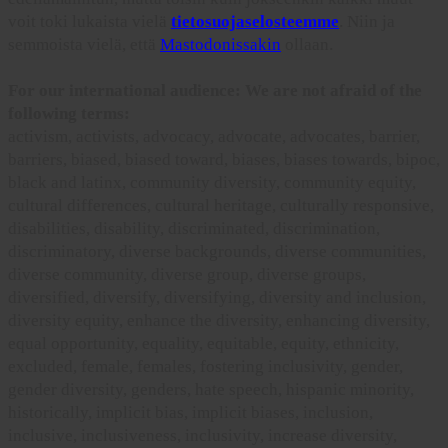
voit toki lukaista vielä
tietosuojaselosteemme
. Niin ja
semmoista vielä, että
Mastodonissakin
ollaan.
For our international audience: We are not afraid of the
following terms:
activism, activists, advocacy, advocate, advocates, barrier,
barriers, biased, biased toward, biases, biases towards, bipoc,
black and latinx, community diversity, community equity,
cultural differences, cultural heritage, culturally responsive,
disabilities, disability, discriminated, discrimination,
discriminatory, diverse backgrounds, diverse communities,
diverse community, diverse group, diverse groups,
diversified, diversify, diversifying, diversity and inclusion,
diversity equity, enhance the diversity, enhancing diversity,
equal opportunity, equality, equitable, equity, ethnicity,
excluded, female, females, fostering inclusivity, gender,
gender diversity, genders, hate speech, hispanic minority,
historically, implicit bias, implicit biases, inclusion,
inclusive, inclusiveness, inclusivity, increase diversity,