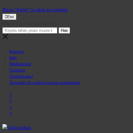
Press "Enter" to skip to content
Etsi
Hae sivustolta Uutissirkus
Kauppa
Info
Mediatiedot
Toimitus
Toimittajaksi
Toisaalle eli satiirisivustoja maailmalta