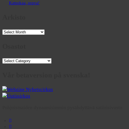
Katsokaa, orava!
Arkisto
Arkisto
Osastot
Osastot
Vår betaversion på svenska!
Pohjoismaiden dynaamisimmin pysähdyttävä satiirisivusto