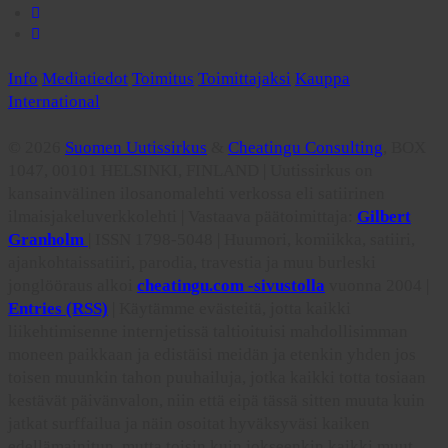
Info
Mediatiedot
Toimitus
Toimittajaksi
Kauppa
International
© 2026
Suomen Uutissirkus
&
Cheatingu Consulting
, BOX
1047, 00101 HELSINKI, FINLAND | Uutissirkus on
kansainvälinen ilosanomalehti verkossa eli satiirinen
ilmaisjakeluverkkolehti | Vastaava päätoimittaja:
Gilbert
Granholm
| ISSN 1798-5048 | Huumori, komiikka, satiiri,
ajankohtaissatiiri, parodia, travestia ja muu burleski
jonglööraus alkoi
cheatingu.com -sivustolla
vuonna 2004 |
Entries (RSS)
| Käytämme evästeitä, jotta kaikki
liikehtimisenne internjetissä taltioituisi mahdollisimman
moneen paikkaan ja edistäisi meidän ja etenkin yhden jos
toisen muunkin tahon puuhailuja, jotka kaikki totta tosiaan
kestävät päivänvalon, niin että eipä tässä sitten muuta kuin
jatkat surffailua ja näin osoitat hyväksyväsi kaiken
edellämainitun, mutta toisin kuin jokseenkin kaikki muut