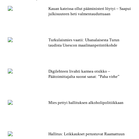
Kauan kateissa ollut pääministeri löytyi – Saapui
julkisuuteen heti valmentauduttuaan
Turkulaismies vaatii: Uhanalaisesta Turun
taudista Unescon maailmanperintökohde
Digilehteen livahti karmea otsikko –
Päätoimittajalta suorat sanat: ”Paha virhe”
Mies pettyi hallituksen alkoholipolitiikkaan
Hallitus: Leikkaukset perustuvat Raamattuun