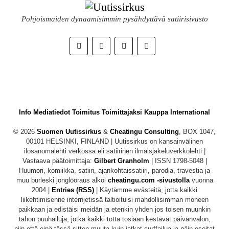
Pohjoismaiden dynaamisimmin pysähdyttävä satiirisivusto
Info
Mediatiedot
Toimitus
Toimittajaksi
Kauppa
International
© 2026
Suomen Uutissirkus
&
Cheatingu Consulting
, BOX 1047,
00101 HELSINKI, FINLAND | Uutissirkus on kansainvälinen
ilosanomalehti verkossa eli satiirinen ilmaisjakeluverkkolehti |
Vastaava päätoimittaja:
Gilbert Granholm
| ISSN 1798-5048 |
Huumori, komiikka, satiiri, ajankohtaissatiiri, parodia, travestia ja
muu burleski jonglööraus alkoi
cheatingu.com -sivustolla
vuonna
2004 |
Entries (RSS)
| Käytämme evästeitä, jotta kaikki
liikehtimisenne internjetissä taltioituisi mahdollisimman moneen
paikkaan ja edistäisi meidän ja etenkin yhden jos toisen muunkin
tahon puuhailuja, jotka kaikki totta tosiaan kestävät päivänvalon,
niin että eipä tässä sitten muuta kuin jatkat surffailua ja näin osoitat