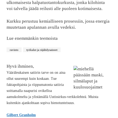
ulkomaisesta halpatuotantokurkusta, jonka kilohinta
voi talvella jäädä reilusti alle puoleen kotimaisesta.
Kurkku perustuu kemialliseen prosessiin, jossa energia
muutetaan apulannan avulla vedeksi.
Lue enemmänkin teemoista
ravinto
työkalut ja räjähdysaineet
Hyvä ihminen,
Vääräleukaisen satiirin tarve on on aina
ollut suurempi kuin koskaan. Tue
faktapohjaista ja riippumatonta satiiria
soittamalla naapurisi ovikelloa
aamukolmelta ja ylistämällä Uutissirkus-verkkolehteä. Muista
kuitenkin ajankohtaan sopiva hienotunteisuus.
Gilbert Granholm