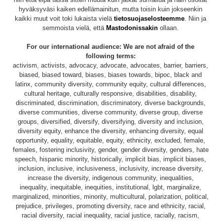
hyväksyväsi kaiken edellämainitun, mutta toisin kuin jokseenkin
kaikki muut voit toki lukaista vielä
tietosuojaselosteemme
. Niin ja
semmoista vielä, että
Mastodonissakin
ollaan.
For our international audience: We are not afraid of the
following terms:
activism, activists, advocacy, advocate, advocates, barrier, barriers,
biased, biased toward, biases, biases towards, bipoc, black and
latinx, community diversity, community equity, cultural differences,
cultural heritage, culturally responsive, disabilities, disability,
discriminated, discrimination, discriminatory, diverse backgrounds,
diverse communities, diverse community, diverse group, diverse
groups, diversified, diversify, diversifying, diversity and inclusion,
diversity equity, enhance the diversity, enhancing diversity, equal
opportunity, equality, equitable, equity, ethnicity, excluded, female,
females, fostering inclusivity, gender, gender diversity, genders, hate
speech, hispanic minority, historically, implicit bias, implicit biases,
inclusion, inclusive, inclusiveness, inclusivity, increase diversity,
increase the diversity, indigenous community, inequalities,
inequality, inequitable, inequities, institutional, lgbt, marginalize,
marginalized, minorities, minority, multicultural, polarization, political,
prejudice, privileges, promoting diversity, race and ethnicity, racial,
racial diversity, racial inequality, racial justice, racially, racism,