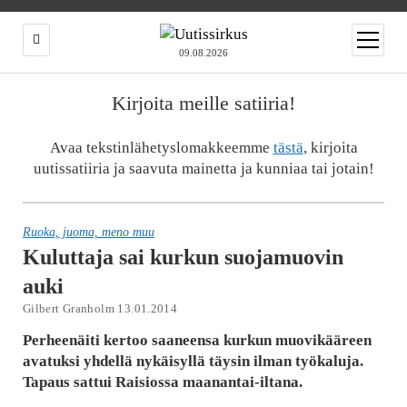
open
menu
09.08.2026
Kirjoita meille satiiria!
Avaa tekstinlähetyslomakkeemme
tästä
, kirjoita
uutissatiiria ja saavuta mainetta ja kunniaa tai jotain!
Ruoka, juoma, meno muu
Kuluttaja sai kurkun suojamuovin
auki
Gilbert Granholm 13.01.2014
Perheenäiti kertoo saaneensa kurkun muovikääreen
avatuksi yhdellä nykäisyllä täysin ilman työkaluja.
Tapaus sattui Raisiossa maanantai-iltana.