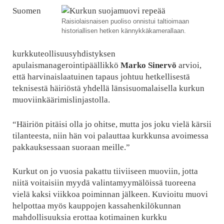
Suomen
Raisiolaisnaisen puoliso onnistui taltioimaan
historiallisen hetken kännykkäkamerallaan.
kurkkuteollisuusyhdistyksen
apulaismanagerointipäällikkö
Marko Sinervö
arvioi,
että harvinaislaatuinen tapaus johtuu hetkellisestä
teknisestä häiriöstä yhdellä länsisuomalaisella kurkun
muoviinkäärimislinjastolla.
“Häiriön pitäisi olla jo ohitse, mutta jos joku vielä kärsii
tilanteesta, niin hän voi palauttaa kurkkunsa avoimessa
pakkauksessaan suoraan meille.”
Kurkut on jo vuosia pakattu tiiviiseen muoviin, jotta
niitä voitaisiin myydä valintamyymälöissä tuoreena
vielä kaksi viikkoa poiminnan jälkeen. Kuvioitu muovi
helpottaa myös kauppojen kassahenkilökunnan
mahdollisuuksia erottaa kotimainen kurkku