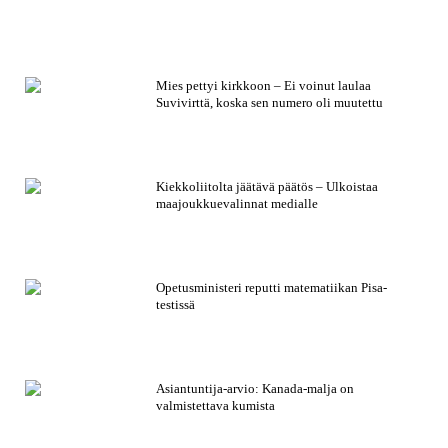
Mies pettyi kirkkoon – Ei voinut laulaa
Suvivirttä, koska sen numero oli muutettu
Kiekkoliitolta jäätävä päätös – Ulkoistaa
maajoukkuevalinnat medialle
Opetusministeri reputti matematiikan Pisa-
testissä
Asiantuntija-arvio: Kanada-malja on
valmistettava kumista