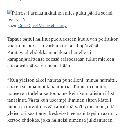
Kuva:
OpenClipart-Vectors/Pixabay
Tapaus sattui hallituspuolueeseen kuuluvan poliitikon
vaalitilaisuudessa varhain tiistai-iltapäivänä.
Kuntavaaliehdokkaan mukaan hänelle ei
kampanjatelttansa edessä seisoessaan tullut mieleen,
että aprillipäivä oli meneillään.
”Kun yleisön alkoi nauraa puheilleni, minua harmitti,
että en striimannut tapahtumaa. Tunnelma tuntui
nousevan todella kattoon, melkein kuin olisin villisti
tanssinut. Vasta kun useampi ihminen sitten kätteli
minua ja toivotti hyvää aprillipäivää, ymmärsin, että
yleisö oli käsittänyt keskeiset teemani täysin väärin”,
kertoo ehdokas, joka haluaisi nimensä julkisuuteen.