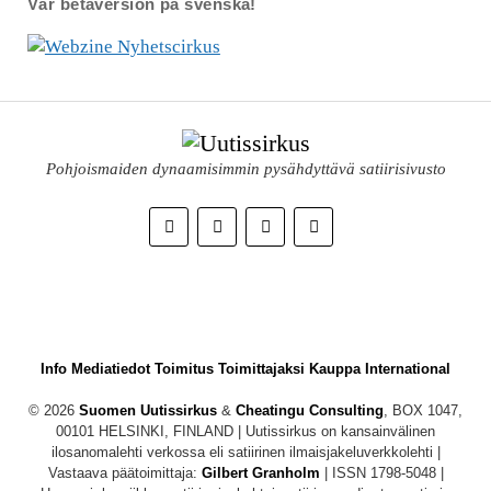
Vår betaversion på svenska!
Pohjoismaiden dynaamisimmin pysähdyttävä satiirisivusto
Info
Mediatiedot
Toimitus
Toimittajaksi
Kauppa
International
© 2026
Suomen Uutissirkus
&
Cheatingu Consulting
, BOX 1047,
00101 HELSINKI, FINLAND | Uutissirkus on kansainvälinen
ilosanomalehti verkossa eli satiirinen ilmaisjakeluverkkolehti |
Vastaava päätoimittaja:
Gilbert Granholm
| ISSN 1798-5048 |