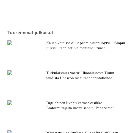
Tuoreimmat julkaisut
Kauan kateissa ollut pääministeri löytyi – Saapui
julkisuuteen heti valmentauduttuaan
Turkulaismies vaatii: Uhanalaisesta Turun
taudista Unescon maailmanperintökohde
Digilehteen livahti karmea otsikko –
Päätoimittajalta suorat sanat: ”Paha virhe”
Mies pettyi hallituksen alkoholipolitiikkaan