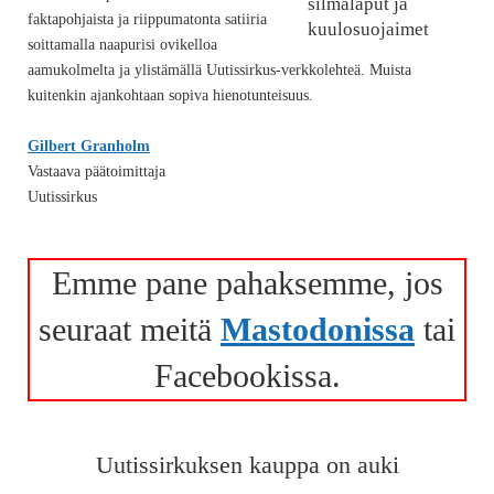
faktapohjaista ja riippumatonta satiiria
soittamalla naapurisi ovikelloa
aamukolmelta ja ylistämällä Uutissirkus-verkkolehteä. Muista
kuitenkin ajankohtaan sopiva hienotunteisuus.
Gilbert Granholm
Vastaava päätoimittaja
Uutissirkus
Emme pane pahaksemme, jos
seuraat meitä
Mastodonissa
tai
Facebookissa.
Uutissirkuksen kauppa on auki