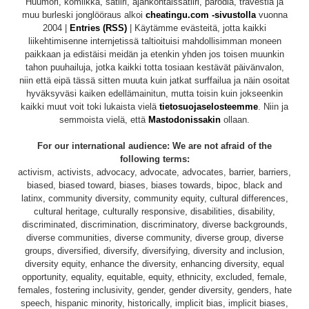
Huumori, komiikka, satiiri, ajankohtaissatiiri, parodia, travestia ja
muu burleski jonglööraus alkoi
cheatingu.com -sivustolla
vuonna
2004 |
Entries (RSS)
| Käytämme evästeitä, jotta kaikki
liikehtimisenne internjetissä taltioituisi mahdollisimman moneen
paikkaan ja edistäisi meidän ja etenkin yhden jos toisen muunkin
tahon puuhailuja, jotka kaikki totta tosiaan kestävät päivänvalon,
niin että eipä tässä sitten muuta kuin jatkat surffailua ja näin osoitat
hyväksyväsi kaiken edellämainitun, mutta toisin kuin jokseenkin
kaikki muut voit toki lukaista vielä
tietosuojaselosteemme
. Niin ja
semmoista vielä, että
Mastodonissakin
ollaan.
For our international audience: We are not afraid of the
following terms:
activism, activists, advocacy, advocate, advocates, barrier, barriers,
biased, biased toward, biases, biases towards, bipoc, black and
latinx, community diversity, community equity, cultural differences,
cultural heritage, culturally responsive, disabilities, disability,
discriminated, discrimination, discriminatory, diverse backgrounds,
diverse communities, diverse community, diverse group, diverse
groups, diversified, diversify, diversifying, diversity and inclusion,
diversity equity, enhance the diversity, enhancing diversity, equal
opportunity, equality, equitable, equity, ethnicity, excluded, female,
females, fostering inclusivity, gender, gender diversity, genders, hate
speech, hispanic minority, historically, implicit bias, implicit biases,