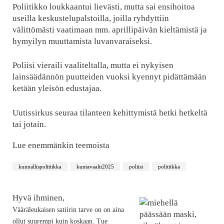
Poliitikko loukkaantui lievästi, mutta sai ensihoitoa
useilla keskustelupalstoilla, joilla ryhdyttiin
välittömästi vaatimaan mm. aprillipäivän kieltämistä ja
hymyilyn muuttamista luvanvaraiseksi.
Poliisi vieraili vaaliteltalla, mutta ei nykyisen
lainsäädännön puutteiden vuoksi kyennyt pidättämään
ketään yleisön edustajaa.
Uutissirkus seuraa tilanteen kehittymistä hetki hetkeltä
tai jotain.
Lue enemmänkin teemoista
kunnallispolitiikka
kuntavaalit2025
poliisi
politiikka
Hyvä ihminen,
Vääräleukaisen satiirin tarve on on aina
ollut suurempi kuin koskaan. Tue