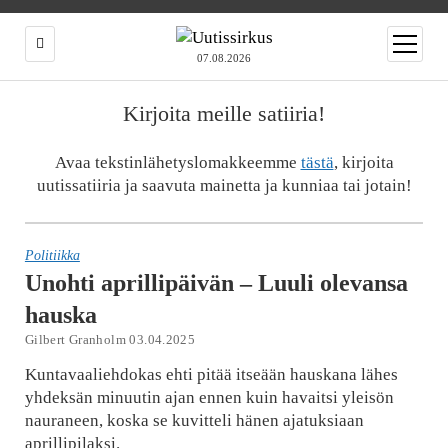
open
menu
07.08.2026
Kirjoita meille satiiria!
Avaa tekstinlähetyslomakkeemme
tästä
, kirjoita
uutissatiiria ja saavuta mainetta ja kunniaa tai jotain!
Politiikka
Unohti aprillipäivän – Luuli olevansa
hauska
Gilbert Granholm 03.04.2025
Kuntavaaliehdokas ehti pitää itseään hauskana lähes
yhdeksän minuutin ajan ennen kuin havaitsi yleisön
nauraneen, koska se kuvitteli hänen ajatuksiaan
aprillipilaksi.