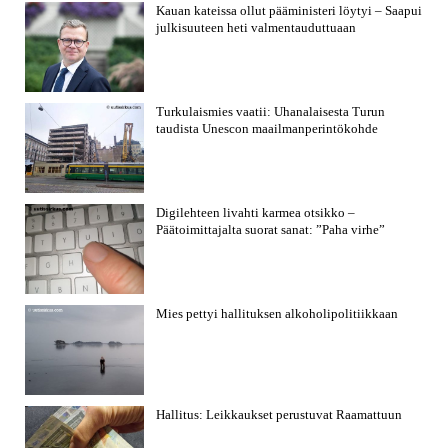
Kauan kateissa ollut pääministeri löytyi – Saapui
julkisuuteen heti valmentauduttuaan
Turkulaismies vaatii: Uhanalaisesta Turun
taudista Unescon maailmanperintökohde
Digilehteen livahti karmea otsikko –
Päätoimittajalta suorat sanat: ”Paha virhe”
Mies pettyi hallituksen alkoholipolitiikkaan
Hallitus: Leikkaukset perustuvat Raamattuun