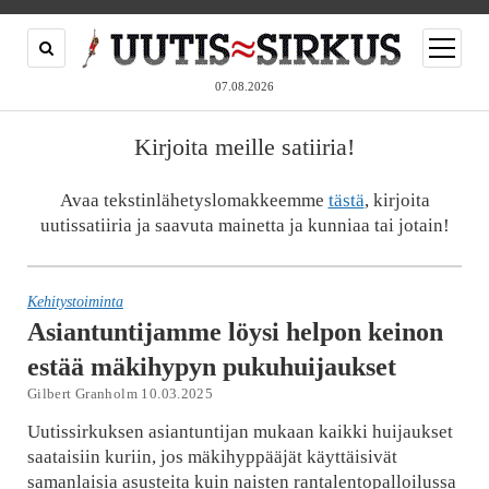
open
menu
07.08.2026
Kirjoita meille satiiria!
Avaa tekstinlähetyslomakkeemme
tästä
, kirjoita
uutissatiiria ja saavuta mainetta ja kunniaa tai jotain!
Kehitystoiminta
Asiantuntijamme löysi helpon keinon
estää mäkihypyn pukuhuijaukset
Gilbert Granholm 10.03.2025
Uutissirkuksen asiantuntijan mukaan kaikki huijaukset
saataisiin kuriin, jos mäkihyppääjät käyttäisivät
samanlaisia asusteita kuin naisten rantalentopalloilussa