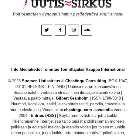
Pohjoismaiden dynaamisimmin pysähdyttävä satiirisivusto
Info
Mediatiedot
Toimitus
Toimittajaksi
Kauppa
International
© 2026
Suomen Uutissirkus
&
Cheatingu Consulting
, BOX 1047,
00101 HELSINKI, FINLAND | Uutissirkus on kansainvälinen
ilosanomalehti verkossa eli satiirinen ilmaisjakeluverkkolehti |
Vastaava päätoimittaja:
Gilbert Granholm
| ISSN 1798-5048 |
Huumori, komiikka, satiiri, ajankohtaissatiiri, parodia, travestia ja
muu burleski jonglööraus alkoi
cheatingu.com -sivustolla
vuonna
2004 |
Entries (RSS)
| Käytämme evästeitä, jotta kaikki
liikehtimisenne internjetissä taltioituisi mahdollisimman moneen
paikkaan ja edistäisi meidän ja etenkin yhden jos toisen muunkin
tahon puuhailuja, jotka kaikki totta tosiaan kestävät päivänvalon,