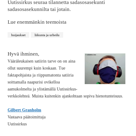
Uutissirkus seuraa tilannetta sadasosasekunti
sadasosasekunnilta tai jotain.
Lue enemmänkin teemoista
huijaukset
liikunta ja urheilu
Hyvä ihminen,
Vääräleukaisen satiirin tarve on on aina
ollut suurempi kuin koskaan. Tue
faktapohjaista ja riippumatonta satiiria
soittamalla naapurisi ovikelloa
aamukolmelta ja ylistämällä Uutissirkus-
verkkolehteä. Muista kuitenkin ajankohtaan sopiva hienotunteisuus.
Gilbert Granholm
Vastaava päätoimittaja
Uutissirkus