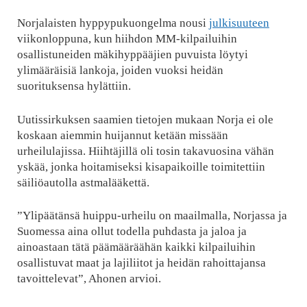
Norjalaisten hyppypukuongelma nousi
julkisuuteen
viikonloppuna, kun hiihdon MM-kilpailuihin
osallistuneiden mäkihyppääjien puvuista löytyi
ylimääräisiä lankoja, joiden vuoksi heidän
suorituksensa hylättiin.
Uutissirkuksen saamien tietojen mukaan Norja ei ole
koskaan aiemmin huijannut ketään missään
urheilulajissa. Hiihtäjillä oli tosin takavuosina vähän
yskää, jonka hoitamiseksi kisapaikoille toimitettiin
säiliöautolla astmalääkettä.
”Ylipäätänsä huippu-urheilu on maailmalla, Norjassa ja
Suomessa aina ollut todella puhdasta ja jaloa ja
ainoastaan tätä päämääräähän kaikki kilpailuihin
osallistuvat maat ja lajiliitot ja heidän rahoittajansa
tavoittelevat”, Ahonen arvioi.