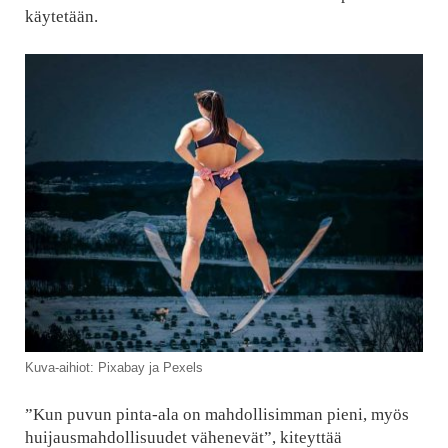
käytetään.
Kuva-aihiot: Pixabay ja Pexels
”Kun puvun pinta-ala on mahdollisimman pieni, myös
huijausmahdollisuudet vähenevät”, kiteyttää