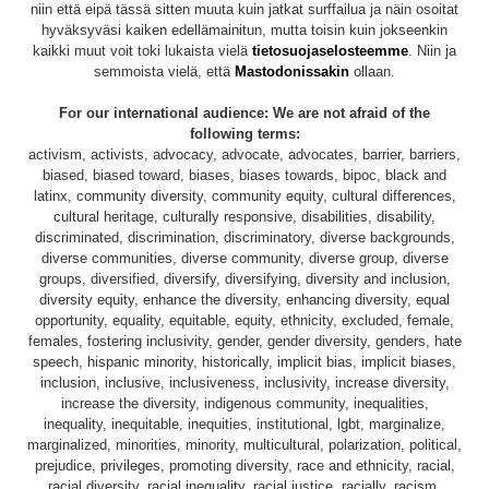
niin että eipä tässä sitten muuta kuin jatkat surffailua ja näin osoitat
hyväksyväsi kaiken edellämainitun, mutta toisin kuin jokseenkin
kaikki muut voit toki lukaista vielä
tietosuojaselosteemme
. Niin ja
semmoista vielä, että
Mastodonissakin
ollaan.
For our international audience: We are not afraid of the
following terms:
activism, activists, advocacy, advocate, advocates, barrier, barriers,
biased, biased toward, biases, biases towards, bipoc, black and
latinx, community diversity, community equity, cultural differences,
cultural heritage, culturally responsive, disabilities, disability,
discriminated, discrimination, discriminatory, diverse backgrounds,
diverse communities, diverse community, diverse group, diverse
groups, diversified, diversify, diversifying, diversity and inclusion,
diversity equity, enhance the diversity, enhancing diversity, equal
opportunity, equality, equitable, equity, ethnicity, excluded, female,
females, fostering inclusivity, gender, gender diversity, genders, hate
speech, hispanic minority, historically, implicit bias, implicit biases,
inclusion, inclusive, inclusiveness, inclusivity, increase diversity,
increase the diversity, indigenous community, inequalities,
inequality, inequitable, inequities, institutional, lgbt, marginalize,
marginalized, minorities, minority, multicultural, polarization, political,
prejudice, privileges, promoting diversity, race and ethnicity, racial,
racial diversity, racial inequality, racial justice, racially, racism,