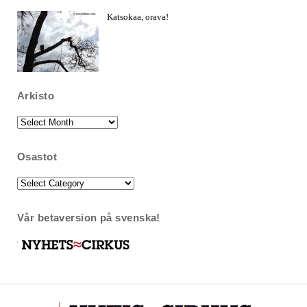
Katsokaa, orava!
Arkisto
Arkisto
Osastot
Osastot
Vår betaversion på svenska!