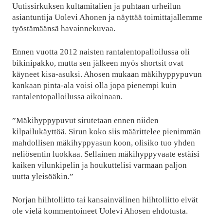
Uutissirkuksen kultamitalien ja puhtaan urheilun
asiantuntija Uolevi Ahonen ja näyttää toimittajallemme
työstämäänsä havainnekuvaa.
Ennen vuotta 2012 naisten rantalentopalloilussa oli
bikinipakko, mutta sen jälkeen myös shortsit ovat
käyneet kisa-asuksi. Ahosen mukaan mäkihyppypuvun
kankaan pinta-ala voisi olla jopa pienempi kuin
rantalentopalloilussa aikoinaan.
”Mäkihyppypuvut sirutetaan ennen niiden
kilpailukäyttöä. Sirun koko siis määrittelee pienimmän
mahdollisen mäkihyppyasun koon, olisiko tuo yhden
neliösentin luokkaa. Sellainen mäkihyppyvaate estäisi
kaiken vilunkipelin ja houkuttelisi varmaan paljon
uutta yleisöäkin.”
Norjan hiihtoliitto tai kansainvälinen hiihtoliitto eivät
ole vielä kommentoineet Uolevi Ahosen ehdotusta.