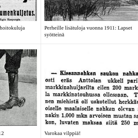
ihoitokuluja
Perheille lisätuloja vuonna 1911: Lapset
syötteinä
12
Varokaa vilppiä!