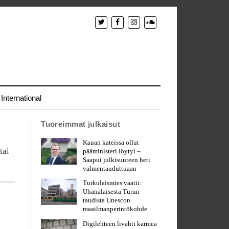
International
Tuoreimmat julkaisut
Kauan kateissa ollut
tai
pääministeri löytyi –
Saapui julkisuuteen heti
valmentauduttuaan
Turkulaismies vaatii:
Uhanalaisesta Turun
taudista Unescon
maailmanperintökohde
Digilehteen livahti karmea