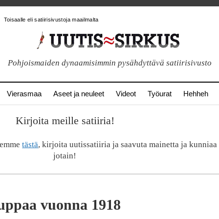
Toisaalle eli satiirisivustoja maailmalta
Pohjoismaiden dynaamisimmin pysähdyttävä satiirisivusto
Vierasmaa
Aseet ja neuleet
Videot
Työurat
Hehheh
Kirjoita meille satiiria!
keemme
tästä
, kirjoita uutissatiiria ja saavuta mainetta ja kunniaa 
jotain!
auppaa vuonna 1918