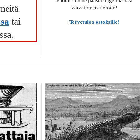
Puodissamme pääset ongelmastasi
 meitä
vaivattomasti eroon!
sa
tai
Tervetuloa ostoksille!
ssa.
t