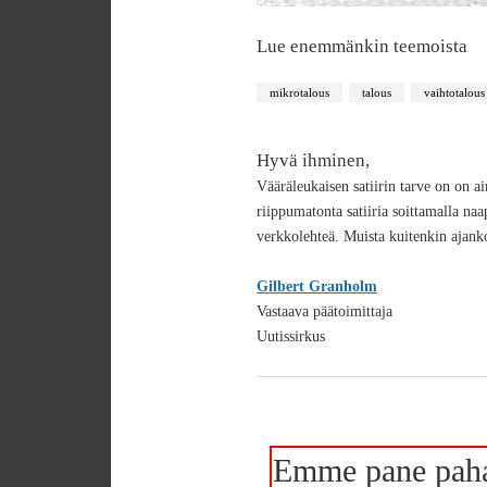
Lue enemmänkin teemoista
mikrotalous
talous
vaihtotalous
Hyvä ihminen,
Vääräleukaisen satiirin tarve on on a
riippumatonta satiiria soittamalla na
verkkolehteä. Muista kuitenkin ajank
Gilbert Granholm
Vastaava päätoimittaja
Uutissirkus
Emme pane pah