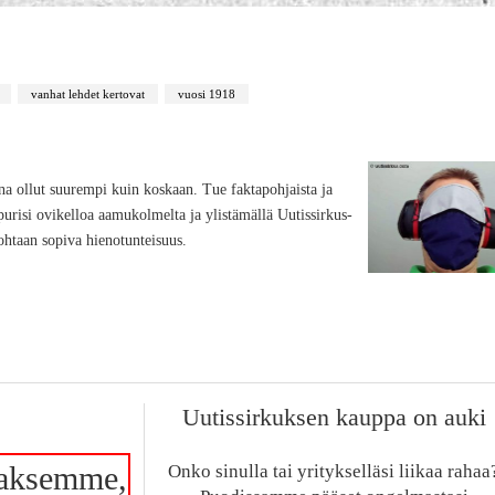
vanhat lehdet kertovat
vuosi 1918
ina ollut suurempi kuin koskaan. Tue faktapohjaista ja
apurisi ovikelloa aamukolmelta ja ylistämällä Uutissirkus-
ohtaan sopiva hienotunteisuus.
Uutissirkuksen kauppa on auki
aksemme,
Onko sinulla tai yritykselläsi liikaa rahaa