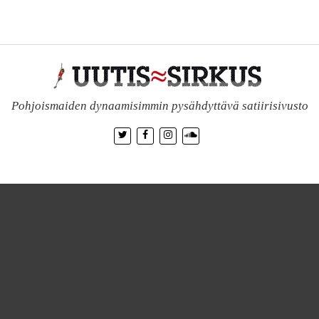
Pohjoismaiden dynaamisimmin pysähdyttävä satiirisivusto
Info
Mediatiedot
Toimitus
Toimittajaksi
Kauppa
International
Consulting
, BOX 1047, 00101 HELSINKI, FINLAND | Uutissirkus on kansainväl
bert Granholm
| ISSN 1798-5048 | Huumori, komiikka, satiiri, ajankohtaissatiir
RSS)
| Käytämme evästeitä, jotta kaikki liikehtimisenne internjetissä taltioitu
 jotka kaikki totta tosiaan kestävät päivänvalon, niin että eipä tässä sitten mu
eenkin kaikki muut voit toki lukaista vielä
tietosuojaselosteemme
. Niin ja s