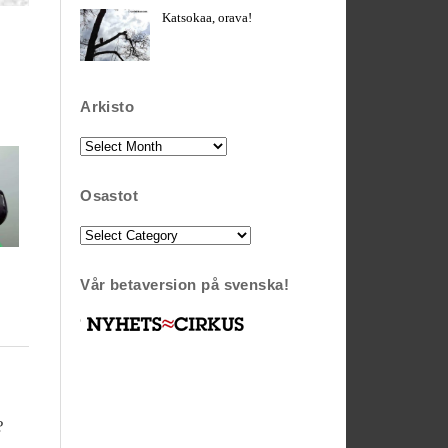
Katsokaa, orava!
Arkisto
Arkisto
Osastot
Osastot
Vår betaversion på svenska!
?