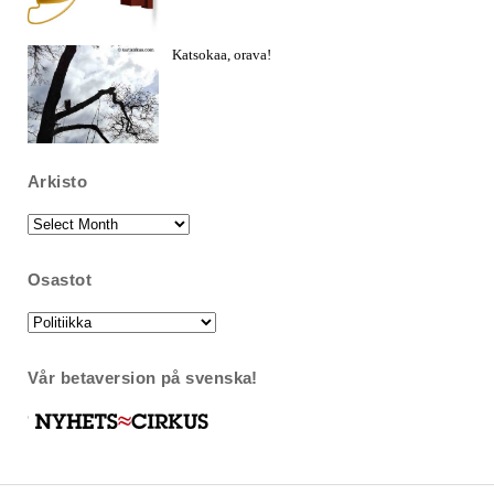
Katsokaa, orava!
Arkisto
Arkisto
Osastot
Osastot
Vår betaversion på svenska!