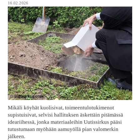
16.02.2026
Mikäli köyhät kuolisivat, toimeentulotukimenot
supistuisivat, selvisi hallituksen äskettäin pitämässä
ideariihessä, jonka materiaaleihin Uutissirkus pääsi
tutustumaan myöhään aamuyöllä pian valomerkin
jälkeen.