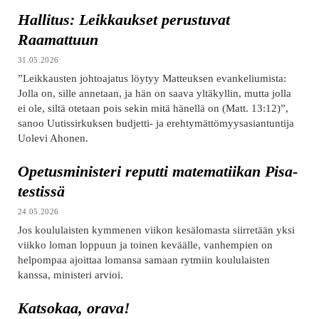
Hallitus: Leikkaukset perustuvat
Raamattuun
31.05.2026
”Leikkausten johtoajatus löytyy Matteuksen evankeliumista:
Jolla on, sille annetaan, ja hän on saava yltäkyllin, mutta jolla
ei ole, siltä otetaan pois sekin mitä hänellä on (Matt. 13:12)”,
sanoo Uutissirkuksen budjetti- ja erehtymättömyysasiantuntija
Uolevi Ahonen.
Opetusministeri reputti matematiikan Pisa-
testissä
24.05.2026
Jos koululaisten kymmenen viikon kesälomasta siirretään yksi
viikko loman loppuun ja toinen keväälle, vanhempien on
helpompaa ajoittaa lomansa samaan rytmiin koululaisten
kanssa, ministeri arvioi.
Katsokaa, orava!