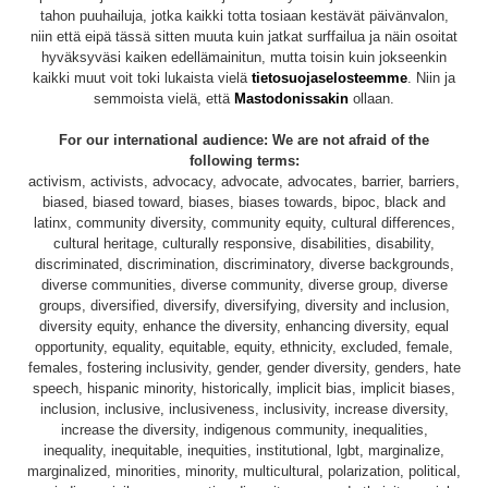
tahon puuhailuja, jotka kaikki totta tosiaan kestävät päivänvalon,
niin että eipä tässä sitten muuta kuin jatkat surffailua ja näin osoitat
hyväksyväsi kaiken edellämainitun, mutta toisin kuin jokseenkin
kaikki muut voit toki lukaista vielä
tietosuojaselosteemme
. Niin ja
semmoista vielä, että
Mastodonissakin
ollaan.
For our international audience: We are not afraid of the
following terms:
activism, activists, advocacy, advocate, advocates, barrier, barriers,
biased, biased toward, biases, biases towards, bipoc, black and
latinx, community diversity, community equity, cultural differences,
cultural heritage, culturally responsive, disabilities, disability,
discriminated, discrimination, discriminatory, diverse backgrounds,
diverse communities, diverse community, diverse group, diverse
groups, diversified, diversify, diversifying, diversity and inclusion,
diversity equity, enhance the diversity, enhancing diversity, equal
opportunity, equality, equitable, equity, ethnicity, excluded, female,
females, fostering inclusivity, gender, gender diversity, genders, hate
speech, hispanic minority, historically, implicit bias, implicit biases,
inclusion, inclusive, inclusiveness, inclusivity, increase diversity,
increase the diversity, indigenous community, inequalities,
inequality, inequitable, inequities, institutional, lgbt, marginalize,
marginalized, minorities, minority, multicultural, polarization, political,