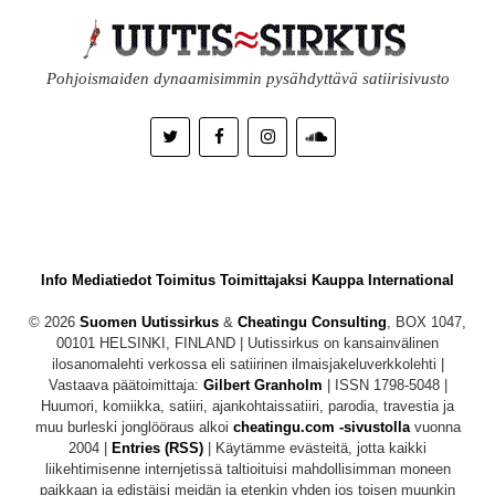
Pohjoismaiden dynaamisimmin pysähdyttävä satiirisivusto
Info
Mediatiedot
Toimitus
Toimittajaksi
Kauppa
International
© 2026
Suomen Uutissirkus
&
Cheatingu Consulting
, BOX 1047,
00101 HELSINKI, FINLAND | Uutissirkus on kansainvälinen
ilosanomalehti verkossa eli satiirinen ilmaisjakeluverkkolehti |
Vastaava päätoimittaja:
Gilbert Granholm
| ISSN 1798-5048 |
Huumori, komiikka, satiiri, ajankohtaissatiiri, parodia, travestia ja
muu burleski jonglööraus alkoi
cheatingu.com -sivustolla
vuonna
2004 |
Entries (RSS)
| Käytämme evästeitä, jotta kaikki
liikehtimisenne internjetissä taltioituisi mahdollisimman moneen
paikkaan ja edistäisi meidän ja etenkin yhden jos toisen muunkin