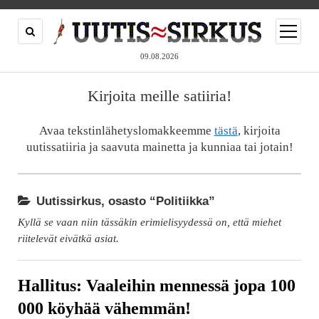
open
menu
09.08.2026
Kirjoita meille satiiria!
Avaa tekstinlähetyslomakkeemme
tästä
, kirjoita
uutissatiiria ja saavuta mainetta ja kunniaa tai jotain!
Uutissirkus, osasto “Politiikka”
Kyllä se vaan niin tässäkin erimielisyydessä on, että miehet
riitelevät eivätkä asiat.
Hallitus: Vaaleihin mennessä jopa 100
000 köyhää vähemmän!