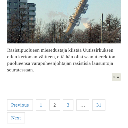
Rasistipuolueen miesedustaja kiistää Uutissirkuksen
eilen kertoman väitteen, että hän olisi saanut erektion
puolueensa varapuheenjohtajan rasistisia lausuntoja
seuratessaan.
» »
Posts
Previous
1
2
3
…
31
pagination
Next