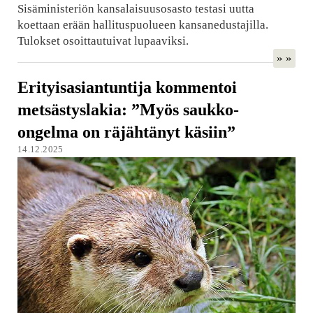
Sisäministeriön kansalaisuusosasto testasi uutta
koettaan erään hallituspuolueen kansanedustajilla.
Tulokset osoittautuivat lupaaviksi.
» »
Erityisasiantuntija kommentoi
metsästyslakia: ”Myös saukko-
ongelma on räjähtänyt käsiin”
14.12.2025