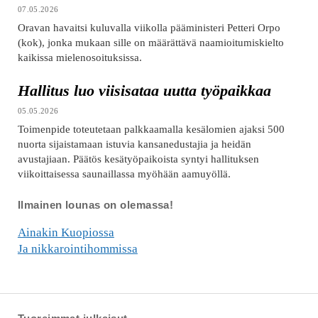
07.05.2026
Oravan havaitsi kuluvalla viikolla pääministeri Petteri Orpo
(kok), jonka mukaan sille on määrättävä naamioitumiskielto
kaikissa mielenosoituksissa.
Hallitus luo viisisataa uutta työpaikkaa
05.05.2026
Toimenpide toteutetaan palkkaamalla kesälomien ajaksi 500
nuorta sijaistamaan istuvia kansanedustajia ja heidän
avustajiaan. Päätös kesätyöpaikoista syntyi hallituksen
viikoittaisessa saunaillassa myöhään aamuyöllä.
Ilmainen lounas on olemassa!
Ainakin Kuopiossa
Ja nikkarointihommissa