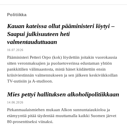
Politiikka
Kauan kateissa ollut pääministeri löytyi –
Saapui julkisuuteen heti
valmentauduttuaan
16.07.2026
Pääministeri Petteri Orpo (kok) löydettiin joitakin vuorokausia
sitten veronmaksajien ja puoluetoverinsa edustaman yhtiön
pankkitilien välimaastosta, mistä hänet kiidätettiin ensin
kriisiviestinnän valmennukseen ja sen jälkeen keskiviikkoillan
TV-uutisiin ja A-studioon.
Mies pettyi hallituksen alkoholipolitiikkaan
14.06.2026
Pirkanmaalaismiehen mukaan Alkon sunnuntaiaukioloa ja
etämyyntiä pitää täydentää muuttamalla kaikki Suomen järvet
80-prosenttiseksi viinaksi.