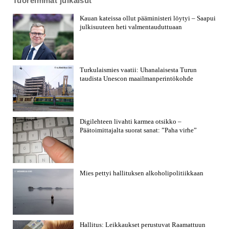
Tuoreimmat julkaisut
Kauan kateissa ollut pääministeri löytyi – Saapui
julkisuuteen heti valmentauduttuaan
Turkulaismies vaatii: Uhanalaisesta Turun
taudista Unescon maailmanperintökohde
Digilehteen livahti karmea otsikko –
Päätoimittajalta suorat sanat: ”Paha virhe”
Mies pettyi hallituksen alkoholipolitiikkaan
Hallitus: Leikkaukset perustuvat Raamattuun