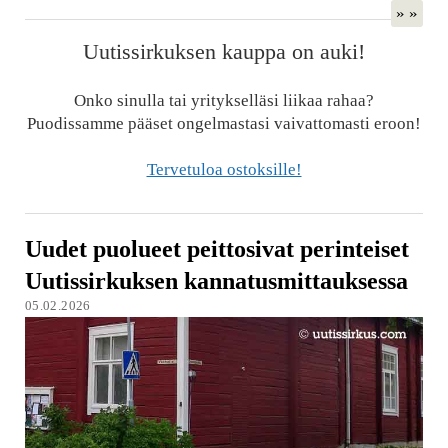
» »
Uutissirkuksen kauppa on auki!
Onko sinulla tai yritykselläsi liikaa rahaa?
Puodissamme pääset ongelmastasi vaivattomasti eroon!
Tervetuloa ostoksille!
Uudet puolueet peittosivat perinteiset
Uutissirkuksen kannatusmittauksessa
05.02.2026