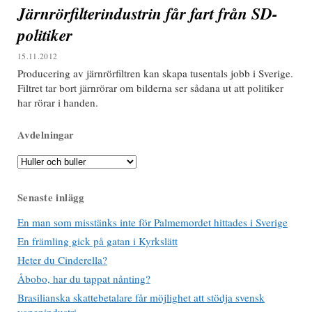
Järnrörfilterindustrin får fart från SD-
politiker
15.11.2012
Producering av järnrörfiltren kan skapa tusentals jobb i Sverige.
Filtret tar bort järnrörar om bilderna ser sådana ut att politiker
har rörar i handen.
Avdelningar
Avdelningar
Senaste inlägg
En man som misstänks inte för Palmemordet hittades i Sverige
En främling gick på gatan i Kyrkslätt
Heter du Cinderella?
Åbobo, har du tappat nånting?
Brasilianska skattebetalare får möjlighet att stödja svensk