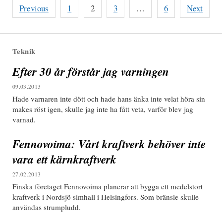
Posts
Previous
1
2
3
…
6
Next
pagination
Teknik
Efter 30 år förstår jag varningen
09.03.2013
Hade varnaren inte dött och hade hans änka inte velat höra sin
makes röst igen, skulle jag inte ha fått veta, varför blev jag
varnad.
Fennovoima: Vårt kraftverk behöver inte
vara ett kärnkraftverk
27.02.2013
Finska företaget Fennovoima planerar att bygga ett medelstort
kraftverk i Nordsjö simhall i Helsingfors. Som bränsle skulle
användas strumpludd.