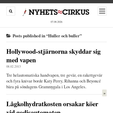
open
menu
07.08.2026
Posts published in “Huller och buller”
Hollywood-stjärnorna skyddar sig
med vapen
08.02.2013
Tre helautomatiska handvapen, tre gevär, en rakettgevär
och fyra knivar borde Katy Perry, Rihanna och Beyoncé
bära på söndagens Grammygala i Los Angeles.
»
Lågkolhydratkosten orsakar köer
vid godisautomaten