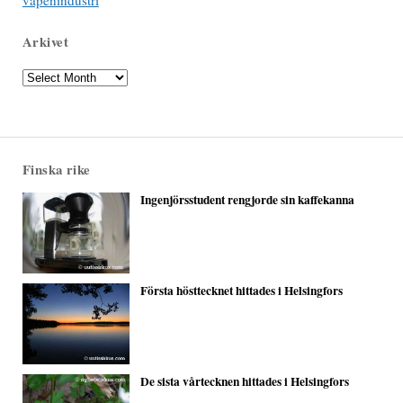
vapenindustri
Arkivet
Arkivet
Finska rike
Ingenjörsstudent rengjorde sin kaffekanna
Första hösttecknet hittades i Helsingfors
De sista vårtecknen hittades i Helsingfors